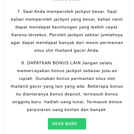
7. Saat Anda memperoleh jackpot besar, Saat
kalian memperoleh jackpot yang besar, kalian nanti
dapat mendapat keuntungan yang leebih cepat.
Karena tersebut, Peroleh jackpot sekitar jumlahnya
agar dapat mendapat banyak dari mesin permainan
situs slot thailand gacor Anda.
8. DAPATKAN BONUS LAIN Jangan selalu
memercayakan bonus jackpot sebesar juta-an
rupiah. Gunakan bonus permainan situs slot
thailand gacor yang lain yang ada. Beberapa bonus
itu diantaranya bonus deposit, termasuk bonus
anggota baru. hadiah uang tunai; Termasuk bonus
perputaran uang kontan dan banyak.
READ
READ MORE
MORE