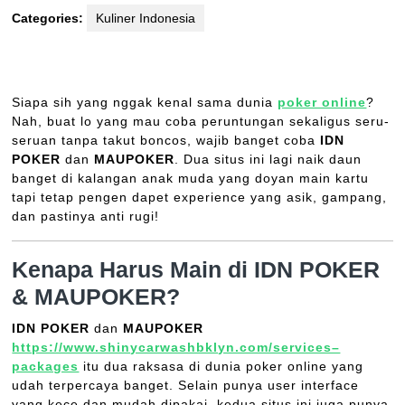
2025
Categories:
Kuliner Indonesia
Siapa sih yang nggak kenal sama dunia
poker online
?
Nah, buat lo yang mau coba peruntungan sekaligus seru-
seruan tanpa takut boncos, wajib banget coba
IDN
POKER
dan
MAUPOKER
. Dua situs ini lagi naik daun
banget di kalangan anak muda yang doyan main kartu
tapi tetap pengen dapet experience yang asik, gampang,
dan pastinya anti rugi!
Kenapa Harus Main di IDN POKER
& MAUPOKER?
IDN POKER
dan
MAUPOKER
https://www.shinycarwashbklyn.com/services–
packages
itu dua raksasa di dunia poker online yang
udah terpercaya banget. Selain punya user interface
yang kece dan mudah dipakai, kedua situs ini juga punya