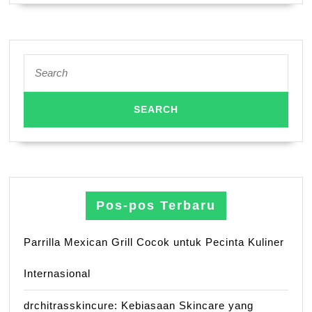
Search
for:
Pos-pos Terbaru
Parrilla Mexican Grill Cocok untuk Pecinta Kuliner
Internasional
drchitrasskincure: Kebiasaan Skincare yang