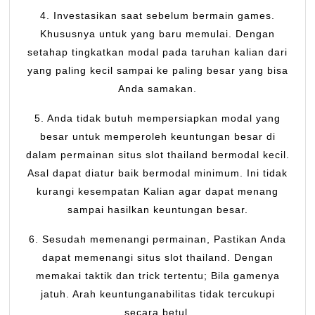
4. Investasikan saat sebelum bermain games.
Khususnya untuk yang baru memulai. Dengan
setahap tingkatkan modal pada taruhan kalian dari
yang paling kecil sampai ke paling besar yang bisa
Anda samakan.
5. Anda tidak butuh mempersiapkan modal yang
besar untuk memperoleh keuntungan besar di
dalam permainan situs slot thailand bermodal kecil.
Asal dapat diatur baik bermodal minimum. Ini tidak
kurangi kesempatan Kalian agar dapat menang
sampai hasilkan keuntungan besar.
6. Sesudah memenangi permainan, Pastikan Anda
dapat memenangi situs slot thailand. Dengan
memakai taktik dan trick tertentu; Bila gamenya
jatuh. Arah keuntunganabilitas tidak tercukupi
secara betul.