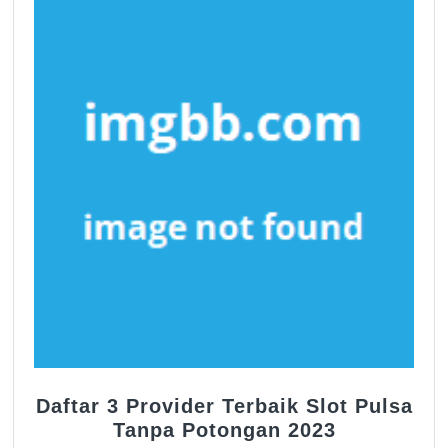
Daftar 3 Provider Terbaik Slot Pulsa
Tanpa Potongan 2023