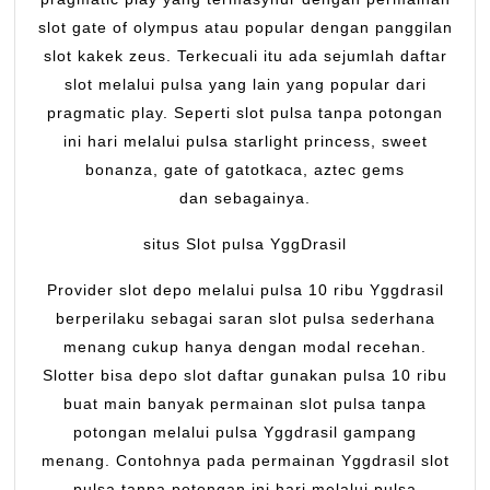
slot gate of olympus atau popular dengan panggilan
slot kakek zeus. Terkecuali itu ada sejumlah daftar
slot melalui pulsa yang lain yang popular dari
pragmatic play. Seperti slot pulsa tanpa potongan
ini hari melalui pulsa starlight princess, sweet
bonanza, gate of gatotkaca, aztec gems
dan sebagainya.
situs Slot pulsa YggDrasil
Provider slot depo melalui pulsa 10 ribu Yggdrasil
berperilaku sebagai saran slot pulsa sederhana
menang cukup hanya dengan modal recehan.
Slotter bisa depo slot daftar gunakan pulsa 10 ribu
buat main banyak permainan slot pulsa tanpa
potongan melalui pulsa Yggdrasil gampang
menang. Contohnya pada permainan Yggdrasil slot
pulsa tanpa potongan ini hari melalui pulsa