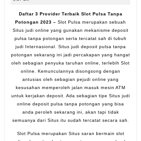
2023
Slot
Pulsa
Daftar 3 Provider Terbaik Slot Pulsa Tanpa
Tanpa
Potongan 2023 –
Slot Pulsa merupakan sebuah
Potongan
Situs judi online yang gunakan mekanisme deposit
2023
pulsa tanpa potongan serta tercatat sah di tubuh
judi Internasional. Situs judi deposit pulsa tanpa
potongan sekarang ini jadi percakapan yang hangat
oleh sebagian penyuka taruhan online, terlebih Slot
online. Kemunculannya disongsong dengan
antusias oleh sebagian pejudi online yang
kesusahan memperoleh jalan masuk mesin ATM
untuk kerjakan deposit. Ada sebagian tipe Situs judi
online deposit pulsa tanpa potongan yang bisa
anda peroleh sekarang ini, akan tapi tidak
semuanya dari Situs itu sudah tercatat secara sah.
Slot Pulsa merupakan Situs saran bermain slot