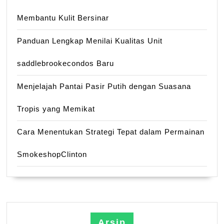
Membantu Kulit Bersinar
Panduan Lengkap Menilai Kualitas Unit
saddlebrookecondos Baru
Menjelajah Pantai Pasir Putih dengan Suasana
Tropis yang Memikat
Cara Menentukan Strategi Tepat dalam Permainan
SmokeshopClinton
Arsip