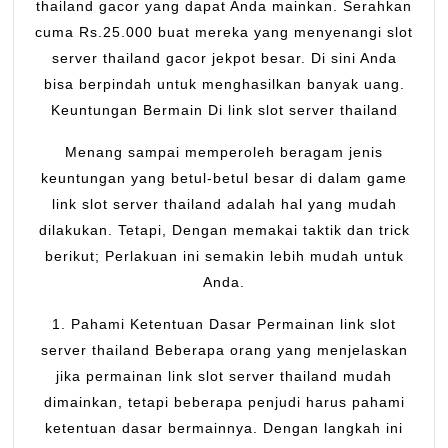
thailand gacor yang dapat Anda mainkan. Serahkan
cuma Rs.25.000 buat mereka yang menyenangi slot
server thailand gacor jekpot besar. Di sini Anda
bisa berpindah untuk menghasilkan banyak uang.
Keuntungan Bermain Di link slot server thailand
Menang sampai memperoleh beragam jenis
keuntungan yang betul-betul besar di dalam game
link slot server thailand adalah hal yang mudah
dilakukan. Tetapi, Dengan memakai taktik dan trick
berikut; Perlakuan ini semakin lebih mudah untuk
Anda.
1. Pahami Ketentuan Dasar Permainan link slot
server thailand Beberapa orang yang menjelaskan
jika permainan link slot server thailand mudah
dimainkan, tetapi beberapa penjudi harus pahami
ketentuan dasar bermainnya. Dengan langkah ini