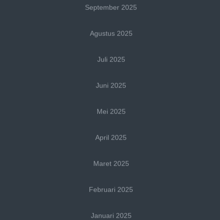
September 2025
Agustus 2025
Juli 2025
Juni 2025
Mei 2025
April 2025
Maret 2025
Februari 2025
Januari 2025