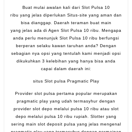
Buat mulai awalan kali dari Slot Pulsa 10
ribu yang jelas diperlukan Situs-site yang aman dan
bisa dianggap. Daerah teraman buat main
yang jelas ada di Agen Slot Pulsa 10 ribu. Mengapa
anda perlu menunjuk Slot Pulsa 10 ribu berfungsi
berperan selaku kawan taruhan anda? Dengan
sebagian nya opsi yang tentulah kami menjadi opsi
dikukuhkan 3 kelebihan yang hanya bisa anda
capai dalam daerah ini:
situs Slot pulsa Pragmatic Play
Provider slot pulsa pertama popular merupakan
pragmatic play yang udah termasyhur dengan
provider slot depo melalui pulsa 10 ribu atau slot
depo melalui pulsa 10 ribu rupiah. Slotter yang
sering main slot deposit pulsa yang jelas mengenal
pragmatic play yang termasyhur dengan permainan