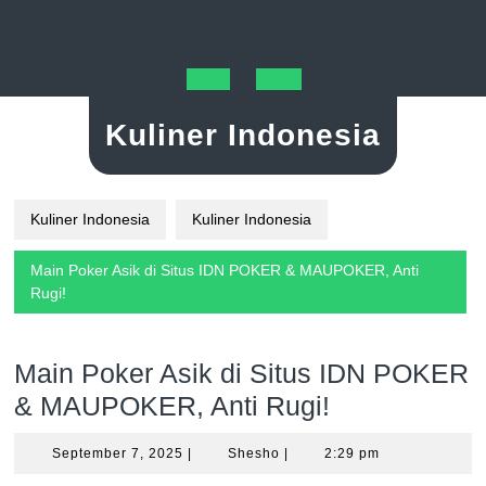
Skip
to
content
Open
Kuliner Indonesia
Button
Kuliner Indonesia
Kuliner Indonesia
Main Poker Asik di Situs IDN POKER & MAUPOKER, Anti
Rugi!
Main Poker Asik di Situs IDN POKER
& MAUPOKER, Anti Rugi!
September
Shesho
September 7, 2025
|
Shesho
|
2:29 pm
7,