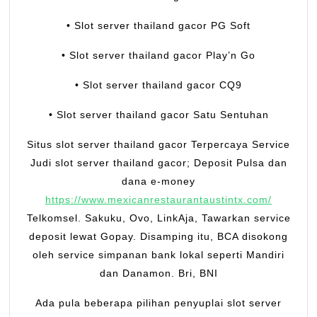
• Slot server thailand gacor PG Soft
• Slot server thailand gacor Play’n Go
• Slot server thailand gacor CQ9
• Slot server thailand gacor Satu Sentuhan
Situs slot server thailand gacor Terpercaya Service
Judi slot server thailand gacor; Deposit Pulsa dan
dana e-money
https://www.mexicanrestaurantaustintx.com/
Telkomsel. Sakuku, Ovo, LinkAja, Tawarkan service
deposit lewat Gopay. Disamping itu, BCA disokong
oleh service simpanan bank lokal seperti Mandiri
dan Danamon. Bri, BNI
Ada pula beberapa pilihan penyuplai slot server