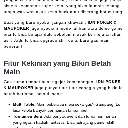
sistem keamanan super ketat yang bikin lo main tenang
tanpa was-was akun kena hack atau diserang bot curang.
Buat yang baru nyoba, jangan khawatir,
IDN POKER
&
MAUPOKER
juga nyediain mode latihan atau demo game
biar lo bisa belajar dulu sebelum masuk ke meja taruhan
asli. Jadi, lo bisa upgrade skill dulu, baru gas main
beneran!
Fitur Kekinian yang Bikin Betah
Main
Gak cuma tempat buat ngejar kemenangan,
IDN POKER
&
MAUPOKER
juga punya fitur-fitur canggih yang bikin lo
betah berlama-lama di sana:
Multi Table
: Main beberapa meja sekaligus? Gampang! Lo
bisa kelola banyak permainan tanpa ribet.
Turnamen Seru
: Ada banyak event dan turnamen harian
yang ngasih hadiah fantastis. Bisa jadi ajang pamer skill