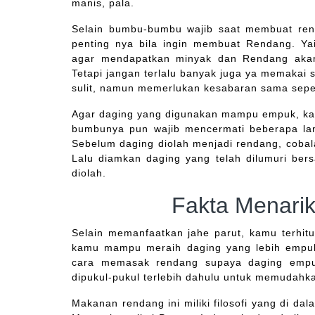
manis, pala.
Selain bumbu-bumbu wajib saat membuat ren
penting nya bila ingin membuat Rendang. Y
agar mendapatkan minyak dan Rendang akan
Tetapi jangan terlalu banyak juga ya memakai
sulit, namun memerlukan kesabaran sama sepe
Agar daging yang digunakan mampu empuk, k
bumbunya pun wajib mencermati beberapa la
Sebelum daging diolah menjadi rendang, cobala
Lalu diamkan daging yang telah dilumuri be
diolah.
Fakta Menari
Selain memanfaatkan jahe parut, kamu terhi
kamu mampu meraih daging yang lebih empuk 
cara memasak rendang supaya daging empuk
dipukul-pukul terlebih dahulu untuk memudahk
Makanan rendang ini miliki filosofi yang di d