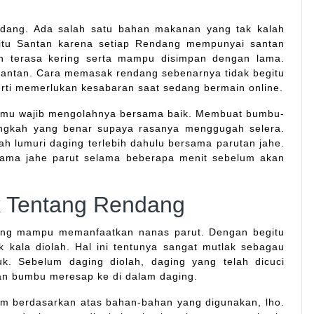
dang. Ada salah satu bahan makanan yang tak kalah
aitu Santan karena setiap Rendang mempunyai santan
 terasa kering serta mampu disimpan dengan lama.
 santan. Cara memasak rendang sebenarnya tidak begitu
rti memerlukan kesabaran saat sedang bermain online.
amu wajib mengolahnya bersama baik. Membuat bumbu-
ngkah yang benar supaya rasanya menggugah selera.
h lumuri daging terlebih dahulu bersama parutan jahe.
rsama jahe parut selama beberapa menit sebelum akan
k Tentang Rendang
tung mampu memanfaatkan nanas parut. Dengan begitu
kala diolah. Hal ini tentunya sangat mutlak sebagau
. Sebelum daging diolah, daging yang telah dicuci
an bumbu meresap ke di dalam daging.
alam berdasarkan atas bahan-bahan yang digunakan, lho.