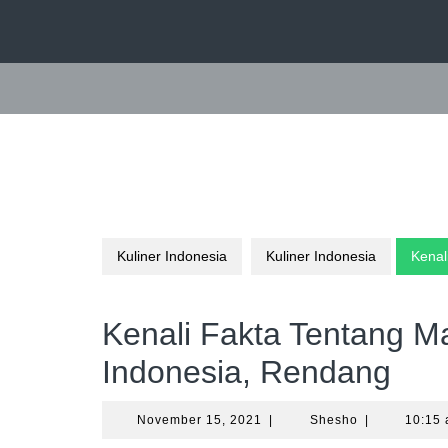
Skip
to
content
Kuliner Indonesia
Kuliner Indonesia
Kenal
Kenali Fakta Tentang M
Indonesia, Rendang
November
Shesho
November 15, 2021
|
Shesho
|
10:15
15,