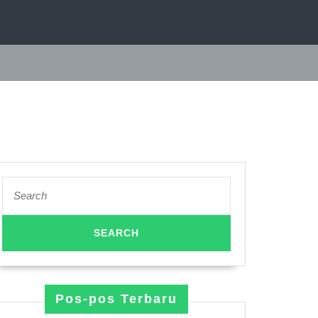
Search
for:
Pos-pos Terbaru