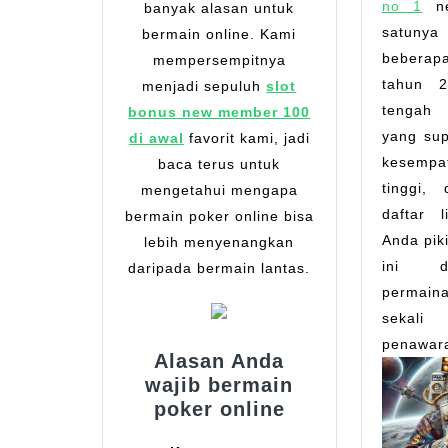
no 1
ne
banyak alasan untuk
satuny
bermain online. Kami
bebera
mempersempitnya
tahun 2
menjadi sepuluh
slot
tengah 
bonus new member 100
yang su
di awal
favorit kami, jadi
kesem
baca terus untuk
tinggi,
mengetahui mengapa
daftar 
bermain poker online bisa
Anda pik
lebih menyenangkan
ini d
daripada bermain lantas.
permai
sekali
penawara
Alasan Anda
wajib bermain
poker online