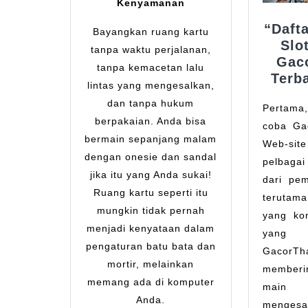
Kenyamanan
“Dafta
Bayangkan ruang kartu
Slo
tanpa waktu perjalanan,
Gac
tanpa kemacetan lalu
Terb
lintas yang mengesalkan,
dan tanpa hukum
Pertam
berpakaian. Anda bisa
coba Gac
bermain sepanjang malam
Web-sit
dengan onesie dan sandal
pelbagai
jika itu yang Anda sukai!
dari pem
Ruang kartu seperti itu
terutama
mungkin tidak pernah
yang ko
menjadi kenyataan dalam
yang
pengaturan batu bata dan
GacorTha
mortir, melainkan
memberi
memang ada di komputer
main 
Anda.
menges