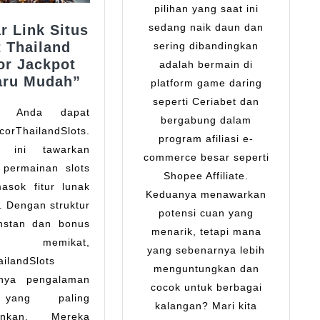
Para
pilihan yang saat ini
Penggiat
sedang naik daun dan
r Link Situs
Digital
t Thailand
sering dibandingkan
or Jackpot
adalah bermain di
aru Mudah”
platform game daring
seperti Ceriabet dan
a, Anda dapat
bergabung dalam
orThailandSlots.
program afiliasi e-
e ini tawarkan
commerce besar seperti
 permainan slots
Shopee Affiliate.
asok fitur lunak
Keduanya menawarkan
. Dengan struktur
potensi cuan yang
nstan dan bonus
menarik, tetapi mana
 memikat,
yang sebenarnya lebih
ilandSlots
menguntungkan dan
nya pengalaman
cocok untuk berbagai
yang paling
kalangan? Mari kita
ankan. Mereka