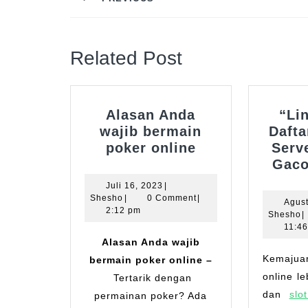
Previous
post:
Related Post
Alasan Anda
“Li
wajib bermain
Dafta
Alasan
poker online
Serv
Anda
Gaco
wajib
Juli
Juli 16, 2023
|
bermain
Shesho
16,
Shesho
|
0 Comment
|
Agust
2023
2:12 pm
poker
S
Shesho
|
online
11:4
Alasan Anda wajib
Kemajuan industri judi
bermain poker online –
online l
Tertarik dengan
dan
slo
permainan poker? Ada