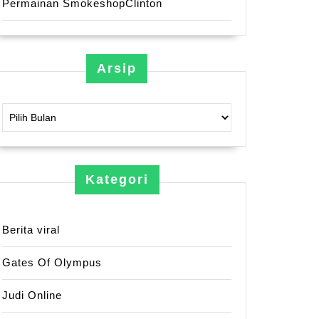
Permainan SmokeshopClinton
Arsip
Arsip
Kategori
Berita viral
Gates Of Olympus
Judi Online