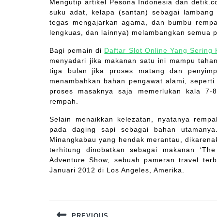
Mengutip artikel Pesona Indonesia dan detik
suku adat, kelapa (santan) sebagai lambang
tegas mengajarkan agama, dan bumbu rempah
lengkuas, dan lainnya) melambangkan semua 
Bagi pemain di
Daftar Slot Online Yang Sering 
menyadari jika makanan satu ini mampu tah
tiga bulan jika proses matang dan penyim
menambahkan bahan pengawat alami, seperti 
proses masaknya saja memerlukan kala 7-8
rempah.
Selain menaikkan kelezatan, nyatanya rem
pada daging sapi sebagai bahan utamanya.
Minangkabau yang hendak merantau, dikarenak
terhitung dinobatkan sebagai makanan ‘Th
Adventure Show, sebuah pameran travel terb
Januari 2012 di Los Angeles, Amerika.
Navigasi
pos
PREVIOUS