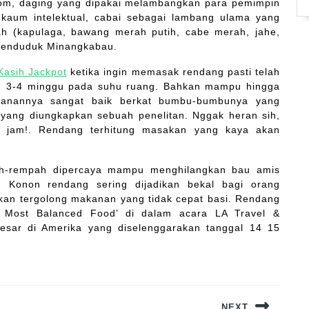
.com, daging yang dipakai melambangkan para pemimpin
 kaum intelektual, cabai sebagai lambang ulama yang
 (kapulaga, bawang merah putih, cabe merah, jahe,
penduduk Minangkabau.
Kasih Jackpot
ketika ingin memasak rendang pasti telah
an 3-4 minggu pada suhu ruang. Bahkan mampu hingga
panannya sangat baik berkat bumbu-bumbunya yang
yang diungkapkan sebuah penelitan. Nggak heran sih,
 jam!. Rendang terhitung masakan yang kaya akan
pah-rempah dipercaya mampu menghilangkan bau amis
 Konon rendang sering dijadikan bekal bagi orang
an tergolong makanan yang tidak cepat basi. Rendang
e Most Balanced Food’ di dalam acara LA Travel &
esar di Amerika yang diselenggarakan tanggal 14 15
NEXT