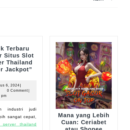
Next
post:
nk Terbaru
r Situs Slot
er Thailand
“Link
r Jackpot”
Terbaru
Daftar
Agustus
us 6, 2024
|
Situs
hesho
6,
0 Comment
|
2024
6 pm
Slot
Server
Thailand
Mana yang Lebih
ebih sangat cepat,
Gacor
Cuan: Ceriabet
Jackpot”
t server thailand
atau Shopee