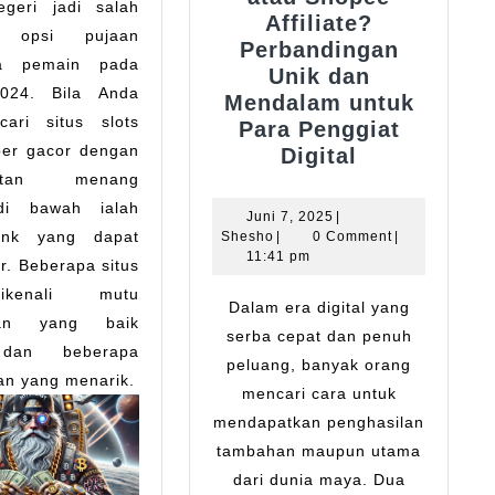
geri jadi salah
Affiliate?
a opsi pujaan
Perbandingan
pa pemain pada
Unik dan
024. Bila Anda
Mendalam untuk
cari situs slots
Para Penggiat
per gacor dengan
Mana
Digital
yang
patan menang
Lebih
 di bawah ialah
Juni
Juni 7, 2025
|
Cuan:
link yang dapat
Shesho
7,
Shesho
|
0 Comment
|
2025
11:41 pm
Ceriabet
ir. Beberapa situs
atau
ikenali mutu
Dalam era digital yang
Shopee
nan yang baik
serba cepat dan penuh
Affiliate?
 dan beberapa
Perbanding
peluang, banyak orang
n yang menarik.
Unik
mencari cara untuk
dan
mendapatkan penghasilan
Mendalam
tambahan maupun utama
untuk
dari dunia maya. Dua