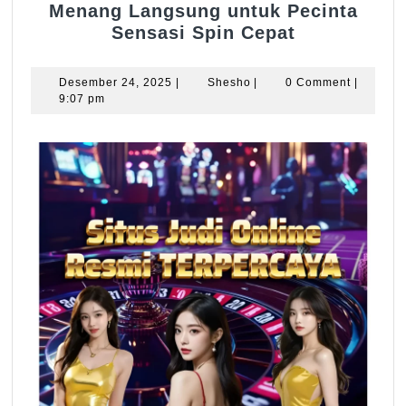
Menang Langsung untuk Pecinta
KLIKWIN88
Sensasi Spin Cepat
Situs
Slot
Desember
Shesho
Desember 24, 2025
|
Shesho
|
0 Comment
|
Gacor
24,
9:07 pm
2025
Menang
Langsung
untuk
Pecinta
Sensasi
Spin
Cepat