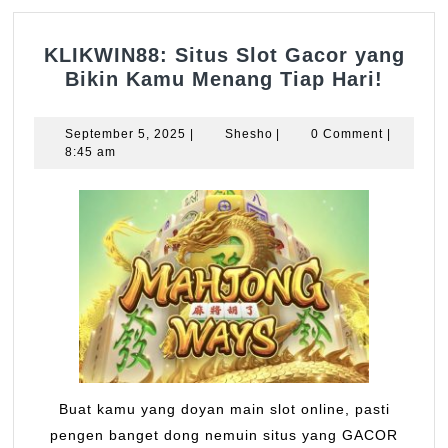
KLIKWIN88: Situs Slot Gacor yang
KLIKW
Bikin Kamu Menang Tiap Hari!
Situs
Slot
September
Shesho
September 5, 2025
|
Shesho
|
0 Comment
|
Gacor
5,
8:45 am
2025
yang
Bikin
Kamu
Mena
Tiap
Hari!
Buat kamu yang doyan main slot online, pasti
pengen banget dong nemuin situs yang GACOR