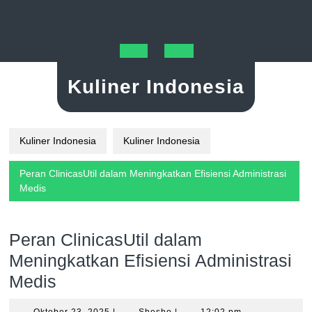
Skip
to
content
Open
Kuliner Indonesia
Button
Kuliner Indonesia
Kuliner Indonesia
Peran ClinicasUtil dalam Meningkatkan Efisiensi Administrasi
Medis
Peran ClinicasUtil dalam
Meningkatkan Efisiensi Administrasi
Medis
Oktober
Shesho