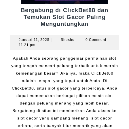
Bergabung di ClickBet88 dan
Temukan Slot Gacor Paling
Bergabung
Menguntungkan
di
ClickBet88
Januari
Shesho
Januari 11, 2025
|
Shesho
|
0 Comment
|
dan
11,
11:21 pm
2025
Temukan
Slot
Apakah Anda seorang penggemar permainan slot
Gacor
yang tengah mencari peluang terbaik untuk meraih
Paling
kemenangan besar? Jika iya, maka ClickBet88
Menguntungk
adalah tempat yang tepat untuk Anda. Di
ClickBet88, situs slot gacor yang terpercaya, Anda
dapat menemukan berbagai pilihan mesin slot
dengan peluang menang yang lebih besar.
Bergabung di situs ini memberikan Anda akses ke
slot gacor yang gampang menang, slot gacor
terbaru, serta banyak fitur menarik yang akan