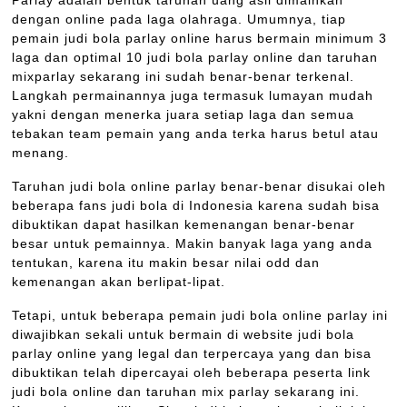
Parlay adalah bentuk taruhan uang asli dimainkan
dengan online pada laga olahraga. Umumnya, tiap
pemain judi bola parlay online harus bermain minimum 3
laga dan optimal 10 judi bola parlay online dan taruhan
mixparlay sekarang ini sudah benar-benar terkenal.
Langkah permainannya juga termasuk lumayan mudah
yakni dengan menerka juara setiap laga dan semua
tebakan team pemain yang anda terka harus betul atau
menang.
Taruhan judi bola online parlay benar-benar disukai oleh
beberapa fans judi bola di Indonesia karena sudah bisa
dibuktikan dapat hasilkan kemenangan benar-benar
besar untuk pemainnya. Makin banyak laga yang anda
tentukan, karena itu makin besar nilai odd dan
kemenangan akan berlipat-lipat.
Tetapi, untuk beberapa pemain judi bola online parlay ini
diwajibkan sekali untuk bermain di website judi bola
parlay online yang legal dan terpercaya yang dan bisa
dibuktikan telah dipercayai oleh beberapa peserta link
judi bola online dan taruhan mix parlay sekarang ini.