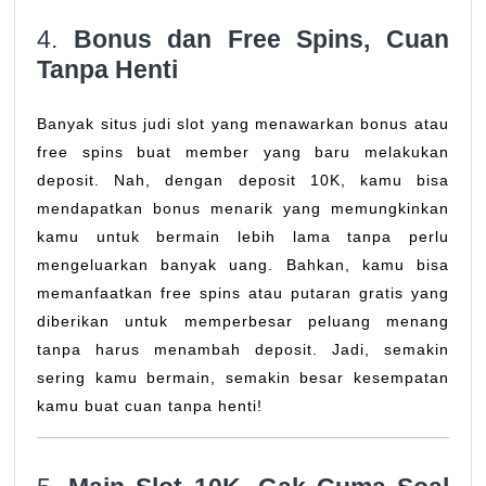
4.
Bonus dan Free Spins, Cuan
Tanpa Henti
Banyak situs judi slot yang menawarkan bonus atau
free spins buat member yang baru melakukan
deposit. Nah, dengan deposit 10K, kamu bisa
mendapatkan bonus menarik yang memungkinkan
kamu untuk bermain lebih lama tanpa perlu
mengeluarkan banyak uang. Bahkan, kamu bisa
memanfaatkan free spins atau putaran gratis yang
diberikan untuk memperbesar peluang menang
tanpa harus menambah deposit. Jadi, semakin
sering kamu bermain, semakin besar kesempatan
kamu buat cuan tanpa henti!