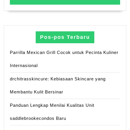
Pos-pos Terbaru
Parrilla Mexican Grill Cocok untuk Pecinta Kuliner
Internasional
drchitrasskincure: Kebiasaan Skincare yang
Membantu Kulit Bersinar
Panduan Lengkap Menilai Kualitas Unit
saddlebrookecondos Baru