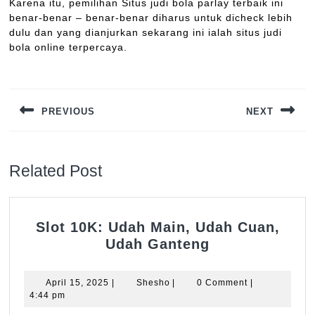
Karena itu, pemilihan Situs judi bola parlay terbaik ini
benar-benar – benar-benar diharus untuk dicheck lebih
dulu dan yang dianjurkan sekarang ini ialah situs judi
bola online terpercaya.
Navigasi
pos
PREVIOUS
NEXT
Previous
Next
post:
post:
Related Post
Slot 10K: Udah Main, Udah Cuan,
Slot
Udah Ganteng
10K:
Udah
April
Shesho
April 15, 2025
|
Shesho
|
0 Comment
|
Main,
15,
4:44 pm
2025
Udah