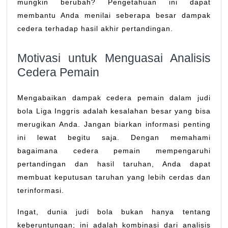
mungkin berubah? Pengetahuan ini dapat
membantu Anda menilai seberapa besar dampak
cedera terhadap hasil akhir pertandingan.
Motivasi untuk Menguasai Analisis
Cedera Pemain
Mengabaikan dampak cedera pemain dalam judi
bola Liga Inggris adalah kesalahan besar yang bisa
merugikan Anda. Jangan biarkan informasi penting
ini lewat begitu saja. Dengan memahami
bagaimana cedera pemain mempengaruhi
pertandingan dan hasil taruhan, Anda dapat
membuat keputusan taruhan yang lebih cerdas dan
terinformasi.
Ingat, dunia judi bola bukan hanya tentang
keberuntungan; ini adalah kombinasi dari analisis