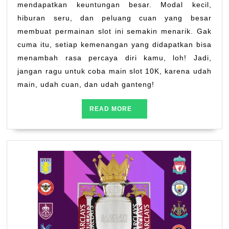
mendapatkan keuntungan besar. Modal kecil,
hiburan seru, dan peluang cuan yang besar
membuat permainan slot ini semakin menarik. Gak
cuma itu, setiap kemenangan yang didapatkan bisa
menambah rasa percaya diri kamu, loh! Jadi,
jangan ragu untuk coba main slot 10K, karena udah
main, udah cuan, dan udah ganteng!
READ
READ MORE
MORE