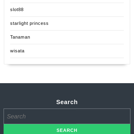
slot88
starlight princess
Tanaman
wisata
Search
Search
for: