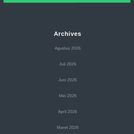
Archives
Agustus 2026
Juli 2026
Juni 2026
Mei 2026
April 2026
Maret 2026