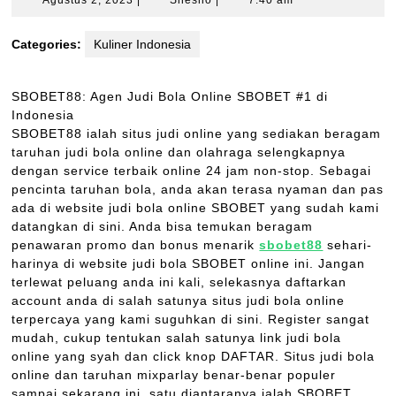
Agustus 2, 2023
|
Shesho
|
7:40 am
2,
2023
Categories:
Kuliner Indonesia
SBOBET88: Agen Judi Bola Online SBOBET #1 di
Indonesia
SBOBET88 ialah situs judi online yang sediakan beragam
taruhan judi bola online dan olahraga selengkapnya
dengan service terbaik online 24 jam non-stop. Sebagai
pencinta taruhan bola, anda akan terasa nyaman dan pas
ada di website judi bola online SBOBET yang sudah kami
datangkan di sini. Anda bisa temukan beragam
penawaran promo dan bonus menarik
sbobet88
sehari-
harinya di website judi bola SBOBET online ini. Jangan
terlewat peluang anda ini kali, selekasnya daftarkan
account anda di salah satunya situs judi bola online
terpercaya yang kami suguhkan di sini. Register sangat
mudah, cukup tentukan salah satunya link judi bola
online yang syah dan click knop DAFTAR. Situs judi bola
online dan taruhan mixparlay benar-benar populer
sampai sekarang ini, satu diantaranya ialah SBOBET