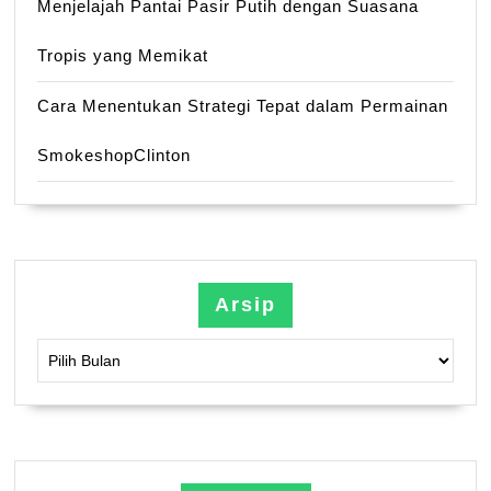
Menjelajah Pantai Pasir Putih dengan Suasana
Tropis yang Memikat
Cara Menentukan Strategi Tepat dalam Permainan
SmokeshopClinton
Arsip
Arsip