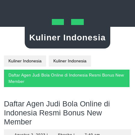
Skip
to
content
Open
Kuliner Indonesia
Button
Kuliner Indonesia
Kuliner Indonesia
Daftar Agen Judi Bola Online di Indonesia Resmi Bonus New
Member
Daftar Agen Judi Bola Online di
Indonesia Resmi Bonus New
Member
Agustus
Shesho