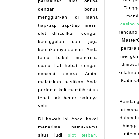
permainan slot online
Tengga
dengan bonus
mend
menggiurkan, di mana
casino 
tiap-tiap tiap-tiap mesin
rendang 
slot dihasilkan dengan
Master
keunggulan dan juga
pertika
keunikannya sendiri. Anda
mengkri
tentu bakal menerima
dimasak
suatu hal hebat dengan
kelahira
sensasi selera Anda,
Kadir O
melainkan pastikan Anda
pertama kali memilih situs
tepat tak benar satunya
Rendang
yaitu .
di mana
dalam b
Di bawah ini Anda bakal
hingga
menerima nama-nama
ditemu
situs judi
slot terbaru