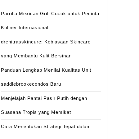
Parrilla Mexican Grill Cocok untuk Pecinta
Kuliner Internasional
drchitrasskincure: Kebiasaan Skincare
yang Membantu Kulit Bersinar
Panduan Lengkap Menilai Kualitas Unit
saddlebrookecondos Baru
Menjelajah Pantai Pasir Putih dengan
Suasana Tropis yang Memikat
Cara Menentukan Strategi Tepat dalam