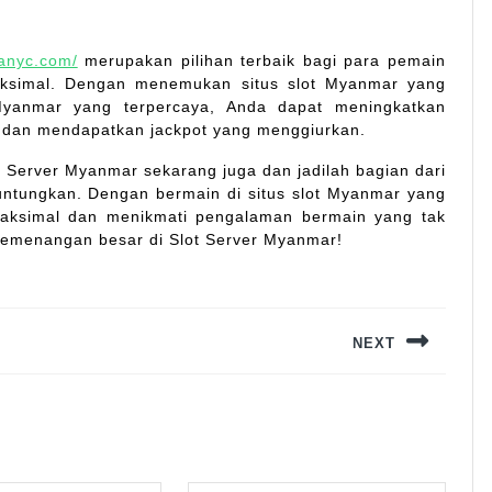
panyc.com/
merupakan pilihan terbaik bagi para pemain
maksimal. Dengan menemukan situs slot Myanmar yang
yanmar yang terpercaya, Anda dapat meningkatkan
 dan mendapatkan jackpot yang menggiurkan.
 Server Myanmar sekarang juga dan jadilah bagian dari
untungkan. Dengan bermain di situs slot Myanmar yang
maksimal dan menikmati pengalaman bermain yang tak
kemenangan besar di Slot Server Myanmar!
NEXT
Next
post: