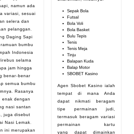
sapi, namun ada
Sepak Bola
a variasi, sesuai
Futsal
an selera dan
Bola Voli
aan pelanggan.
Bola Basket
Bulu Tepis
ng Daging Sapi
Tenis
 ramuan bumbu
Tenis Meja
mpah Indonesia
Tinju
direbus selama
Balapan Kuda
Balap Motor
apa jam hingga
SBOBET Kasino
g benar-benar
ap semua bumbu
Agen Sbobet Kasino ialah
amnya. Rasanya
tempat di mana Anda
g enak dengan
dapat nikmati beragam
ing nasi santan
tipe permainan judi,
, juga disebut
termasuk beragam variasi
ai Nasi Lemak.
permainan kartu
n ini merupakan
yang dapat dimainkan