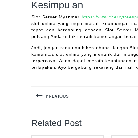
Kesimpulan
Slot Server Myanmar
https://www.cherrytrees
slot online yang ingin meraih keuntungan 
tepat dan bergabung dengan Slot Server M
peluang Anda untuk meraih kemenangan besar
Jadi, jangan ragu untuk bergabung dengan Slot
komunitas slot online yang menarik dan meng
terpercaya, Anda dapat meraih keuntungan 
terlupakan. Ayo bergabung sekarang dan raih 
Navigasi
pos
PREVIOUS
Previous
post:
Related Post