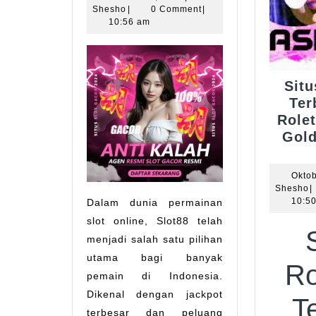
Gede,
Shesho
3,
Shesho
|
0 Comment
|
2025
10:56 am
Maxwin
Pasti!
Situ
Ter
Role
Gol
Oktob
S
Shesho
|
10:5
Dalam dunia permainan
slot online, Slot88 telah
menjadi salah satu pilihan
utama bagi banyak
Ro
pemain di Indonesia.
Dikenal dengan jackpot
T
terbesar dan peluang