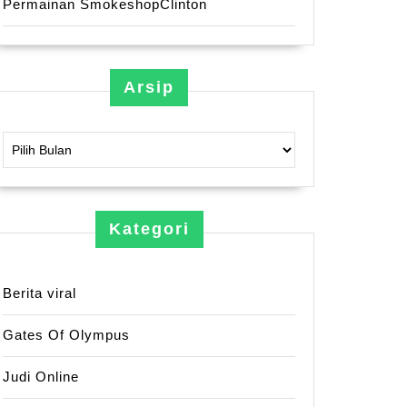
Permainan SmokeshopClinton
Arsip
Arsip
Kategori
Berita viral
Gates Of Olympus
Judi Online