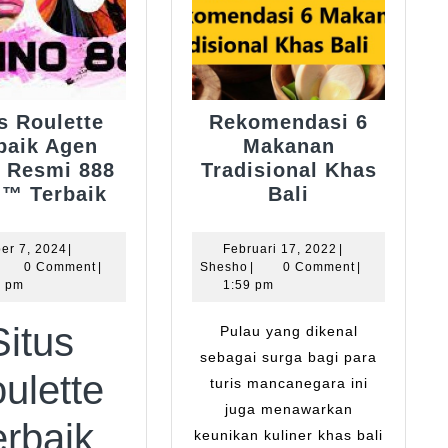
s Roulette
Rekomendasi 6
baik Agen
Makanan
t Resmi 888
Tradisional Khas
Situs
Rekomendas
d™ Terbaik
Bali
Roulette
6
Terbaik
Makanan
Oktober
Februari
er 7, 2024
|
Februari 17, 2022
|
Agen
Tradisional
hesho
7,
Shesho
17,
0 Comment
|
Shesho
|
0 Comment
|
2024
2022
0 pm
Rolet
1:59 pm
Khas
Resmi
Bali
Situs
Pulau yang dikenal
888
sebagai surga bagi para
Gold™
ulette
Terbaik
turis mancanegara ini
juga menawarkan
erbaik
keunikan kuliner khas bali