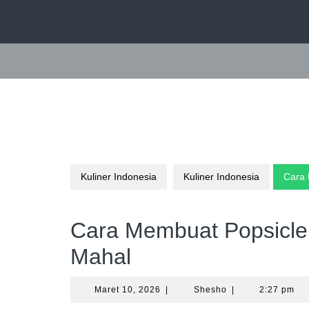
Skip
to
content
Kuliner Indonesia
Kuliner Indonesia
Cara 
Cara Membuat Popsicle
Mahal
Maret
Shesho
Maret 10, 2026
|
Shesho
|
2:27 pm
10,