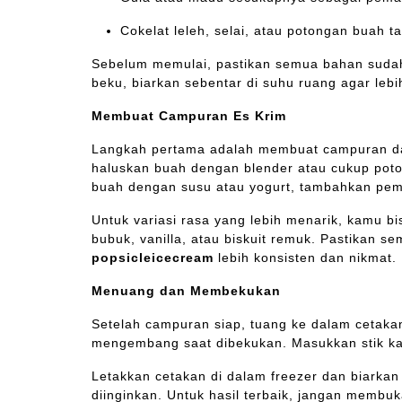
Cokelat leleh, selai, atau potongan buah t
Sebelum memulai, pastikan semua bahan sudah
beku, biarkan sebentar di suhu ruang agar leb
Membuat Campuran Es Krim
Langkah pertama adalah membuat campuran das
haluskan buah dengan blender atau cukup poton
buah dengan susu atau yogurt, tambahkan pema
Untuk variasi rasa yang lebih menarik, kamu 
bubuk, vanilla, atau biskuit remuk. Pastikan 
popsicleicecream
lebih konsisten dan nikmat.
Menuang dan Membekukan
Setelah campuran siap, tuang ke dalam cetakan
mengembang saat dibekukan. Masukkan stik kayu
Letakkan cetakan di dalam freezer dan biarka
diinginkan. Untuk hasil terbaik, jangan membu