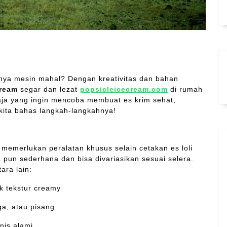
unya mesin mahal? Dengan kreativitas dan bahan
cream
segar dan lezat
popsicleicecream.com
di rumah
 saja yang ingin mencoba membuat es krim sehat,
kita bahas langkah-langkahnya!
 memerlukan peralatan khusus selain cetakan es loli
 pun sederhana dan bisa divariasikan sesuai selera.
ara lain:
k tekstur creamy
ga, atau pisang
nis alami