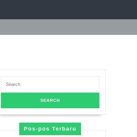
Search
for:
Pos-pos Terbaru