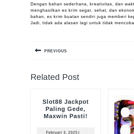
Dengan bahan sederhana, kreativitas, dan wa
menghasilkan es krim segar, sehat, dan ekonom
bahan, es krim buatan sendiri juga memberi kep
Jadi, tidak ada alasan lagi untuk tidak mencob
Navigasi
pos
PREVIOUS
Previous
post:
Related Post
Slot88 Jackpot
Paling Gede,
Slot88
Maxwin Pasti!
Jackpot
Paling
Februari
Februari 3, 2025
|