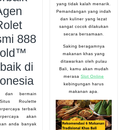
yang tidak kalah menarik.
Agen
Pemandangan yang indah
dan kuliner yang lezat
Rolet
sangat cocok dilakukan
secara bersamaan.
mi 888
Saking beragamnya
old™
makanan khas yang
ditawarkan oleh pulau
baik di
Bali, kamu akan mudah
merasa
Slot Online
donesia
kebingungan harus
makanan apa.
itus Roulette
erpercaya terbaik
rpercaya akan
kan anda banyak