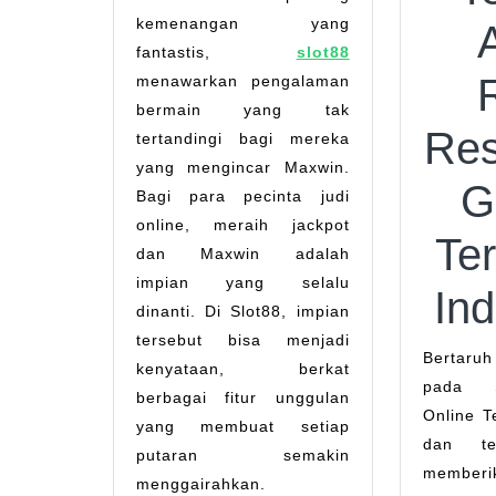
kemenangan yang
fantastis,
slot88
menawarkan pengalaman
bermain yang tak
Res
tertandingi bagi mereka
yang mengincar Maxwin.
G
Bagi para pecinta judi
online, meraih jackpot
Ter
dan Maxwin adalah
impian yang selalu
In
dinanti. Di Slot88, impian
tersebut bisa menjadi
Bertaruh dan bermain
kenyataan, berkat
pada S
berbagai fitur unggulan
Online T
yang membuat setiap
dan te
putaran semakin
memberi
menggairahkan.