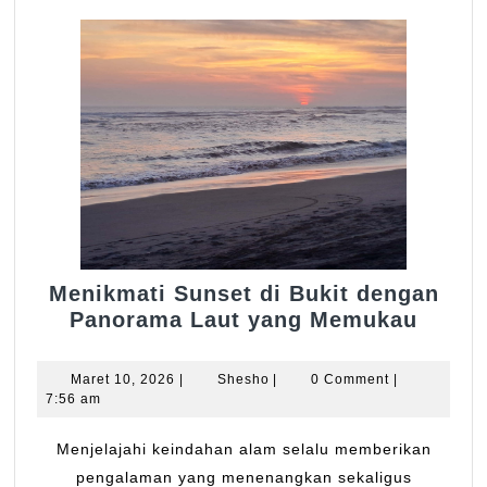
Menikmati Sunset di Bukit dengan
Menik
Panorama Laut yang Memukau
Sunse
di
Maret
Shesho
Maret 10, 2026
|
Shesho
|
0 Comment
|
Bukit
10,
7:56 am
2026
denga
Panor
Menjelajahi keindahan alam selalu memberikan
Laut
pengalaman yang menenangkan sekaligus