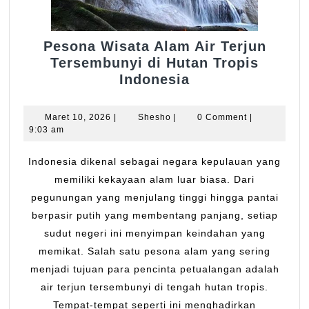
Pesona Wisata Alam Air Terjun
Tersembunyi di Hutan Tropis
Pesona
Indonesia
Wisata
Alam
Maret
Shesho
Maret 10, 2026
|
Shesho
|
0 Comment
|
Air
10,
9:03 am
2026
Terjun
Tersembunyi
Indonesia dikenal sebagai negara kepulauan yang
di
memiliki kekayaan alam luar biasa. Dari
Hutan
pegunungan yang menjulang tinggi hingga pantai
Tropis
berpasir putih yang membentang panjang, setiap
Indonesia
sudut negeri ini menyimpan keindahan yang
memikat. Salah satu pesona alam yang sering
menjadi tujuan para pencinta petualangan adalah
air terjun tersembunyi di tengah hutan tropis.
Tempat-tempat seperti ini menghadirkan