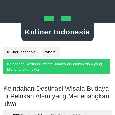
Skip
to
content
Open
Kuliner Indonesia
Button
Kuliner Indonesia
wisata
Keindahan Destinasi Wisata Budaya di Pelukan Alam yang
Menenangkan Jiwa
Keindahan Destinasi Wisata Budaya
di Pelukan Alam yang Menenangkan
Jiwa
Januari
Shesho