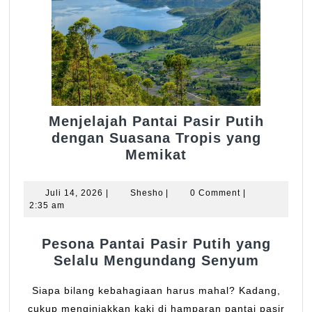
Menjelajah Pantai Pasir Putih
dengan Suasana Tropis yang
Menjelajah
Memikat
Pantai
Pasir
Juli
Shesho
Juli 14, 2026
|
Shesho
|
0 Comment
|
Putih
14,
2:35 am
2026
dengan
Suasana
Pesona Pantai Pasir Putih yang
Tropis
Selalu Mengundang Senyum
yang
Memikat
Siapa bilang kebahagiaan harus mahal? Kadang,
cukup menginjakkan kaki di hamparan pantai pasir