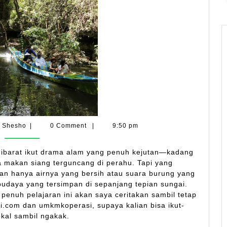
Warisan
Budaya
Nusantara
yang
Bikin
Ketawa
di
Perahu
ber
Shesho
Shesho
|
0 Comment
|
9:50 pm
u ibarat ikut drama alam yang penuh kejutan—kadang
a makan siang terguncang di perahu. Tapi yang
an hanya airnya yang bersih atau suara burung yang
budaya yang tersimpan di sepanjang tepian sungai.
 penuh pelajaran ini akan saya ceritakan sambil tetap
.com dan umkmkoperasi, supaya kalian bisa ikut-
kal sambil ngakak.