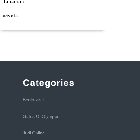
Tanaman
wisata
Categories
Berita viral
Gates Of Olympus
Judi Online