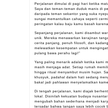
Perjalanan dimulai di pagi hari ketika 
Saya dan teman-teman duduk manis di per
daripada teman sekantor yang suka nyepa
sungai memantulkan cahaya seperti cermin
peringatan kalau baju kamu basah karena 
Sepanjang perjalanan, kami disambut war
unik. Mereka menawarkan kerajinan tangan
cerita panjang, penuh filosofi, dan kadang
melewatkan kesempatan untuk mengingatk
pulang bawa perahu lagi!”
Yang paling menarik adalah ketika kami 
masih menjaga adat. Setiap rumah memili
hingga ritual menyambut musim hujan. Sa
khusyuk, padahal dalam hati sedang mengh
bakal jadi pahlawan menyelamatkan kame
Di tengah perjalanan, kami diajak berhen
lokal. Disinilah kekuatan budaya nusanta
mengubah bahan sederhana menjadi karya 
tersadar bahwa tangan saya lebih cocok