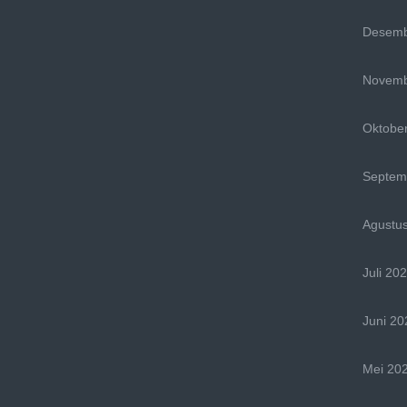
Desemb
Novemb
Oktobe
Septem
Agustu
Juli 20
Juni 20
Mei 20