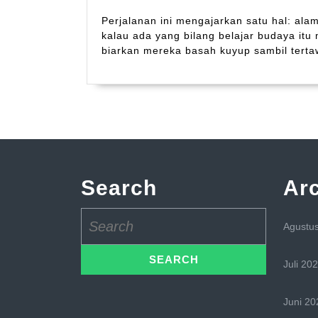
Perjalanan ini mengajarkan satu hal: ala
kalau ada yang bilang belajar budaya it
biarkan mereka basah kuyup sambil tert
Search
Ar
Search
Agustu
for:
Juli 20
Juni 20