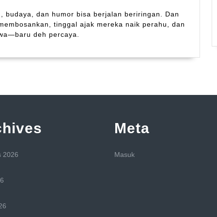
m, budaya, dan humor bisa berjalan beriringan. Dan
u membosankan, tinggal ajak mereka naik perahu, dan
awa—baru deh percaya.
chives
Meta
s 2026
Masuk
26
26