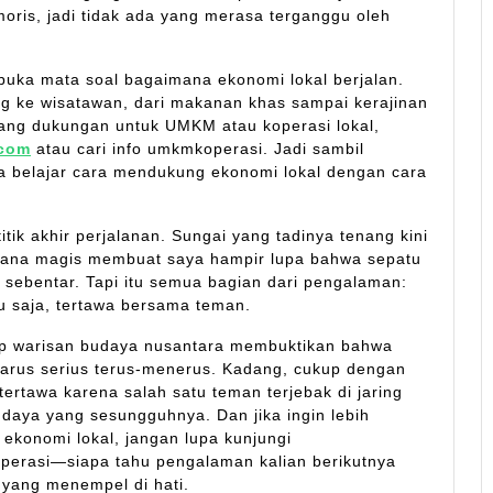
oris, jadi tidak ada yang merasa terganggu oleh
mbuka mata soal bagaimana ekonomi lokal berjalan.
g ke wisatawan, dari makanan khas sampai kerajinan
entang dukungan untuk UMKM atau koperasi lokal,
.com
atau cari info umkmkoperasi. Jadi sambil
sa belajar cara mendukung ekonomi lokal dengan cara
tik akhir perjalanan. Sungai yang tadinya tenang kini
uasana magis membuat saya hampir lupa bahwa sepatu
sebentar. Tapi itu semua bagian dari pengalaman:
u saja, tertawa bersama teman.
ap warisan budaya nusantara membuktikan bahwa
k harus serius terus-menerus. Kadang, cukup dengan
ertawa karena salah satu teman terjebak di jaring
daya yang sesungguhnya. Dan jika ingin lebih
ekonomi lokal, jangan lupa kunjungi
perasi—siapa tahu pengalaman kalian berikutnya
yang menempel di hati.