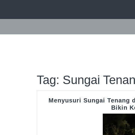
Skip
to
content
Tag:
Sungai Tenan
Menyusuri Sungai Tenang 
Bikin K