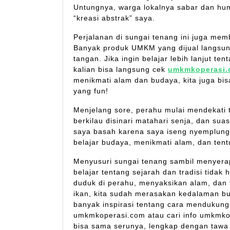
Untungnya, warga lokalnya sabar dan hum
“kreasi abstrak” saya.
Perjalanan di sungai tenang ini juga me
Banyak produk UMKM yang dijual langsun
tangan. Jika ingin belajar lebih lanjut t
kalian bisa langsung cek
umkmkoperasi
menikmati alam dan budaya, kita juga bi
yang fun!
Menjelang sore, perahu mulai mendekati ti
berkilau disinari matahari senja, dan s
saya basah karena saya iseng nyemplung 
belajar budaya, menikmati alam, dan tent
Menyusuri sungai tenang sambil menyer
belajar tentang sejarah dan tradisi tida
duduk di perahu, menyaksikan alam, dan t
ikan, kita sudah merasakan kedalaman bu
banyak inspirasi tentang cara mendukung 
umkmkoperasi.com atau cari info umkmko
bisa sama serunya, lengkap dengan tawa 