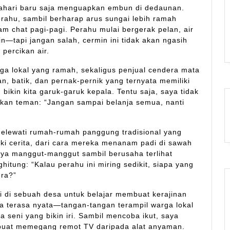
matahari baru saja menguapkan embun di dedaunan.
ahu, sambil berharap arus sungai lebih ramah
m chat pagi-pagi. Perahu mulai bergerak pelan, air
—tapi jangan salah, cermin ini tidak akan ngasih
percikan air.
ga lokal yang ramah, sekaligus penjual cendera mata
, batik, dan pernak-pernik yang ternyata memiliki
 bikin kita garuk-garuk kepala. Tentu saja, saya tidak
an teman: “Jangan sampai belanja semua, nanti
melewati rumah-rumah panggung tradisional yang
ki cerita, dari cara mereka menanam padi di sawah
ya manggut-manggut sambil berusaha terlihat
itung: “Kalau perahu ini miring sedikit, siapa yang
ra?”
ti di sebuah desa untuk belajar membuat kerajinan
ra terasa nyata—tangan-tangan terampil warga lokal
seni yang bikin iri. Sambil mencoba ikut, saya
 buat memegang remot TV daripada alat anyaman.