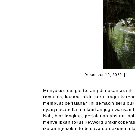
Desem
Desember 10, 2025
|
10,
2025
Menyusuri sungai tenang di nusantara it
romantis, kadang bikin perut kaget karen
membuat perjalanan ini semakin seru buk
nyanyi acapella, melainkan juga warisan 
Nah, biar lengkap, perjalanan absurd tapi
menyelipkan fokus keyword umkmkoperasi
ikutan ngecek info budaya dan ekonomi lo