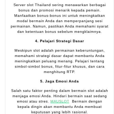
Server slot Thailand sering menawarkan berbagai
bonus dan promosi menarik kepada pemain.
Manfaatkan bonus-bonus ini untuk meningkatkan
modal bermain Anda dan memperpanjang sesi
permainan. Namun, pastikan Anda memahami syarat
dan ketentuan bonus sebelum mengklaimnya.
4. Pelajari Strategi Dasar
Meskipun slot adalah permainan keberuntungan,
memahami strategi dasar dapat membantu Anda
meningkatkan peluang menang. Pelajari tentang
simbol-simbol bonus, fitur-fitur khusus, dan cara
menghitung RTP.
5. Jaga Emosi Anda
Salah satu faktor penting dalam bermain slot adalah
menjaga emosi Anda. Hindari bermain saat sedang
emosi atau stres.
MAUSLOT
Bermain dengan
kepala dingin akan membantu Anda membuat
keputusan yang lebih rasional.