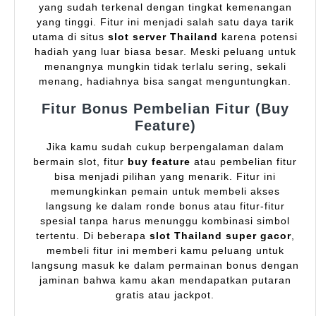
yang sudah terkenal dengan tingkat kemenangan
yang tinggi. Fitur ini menjadi salah satu daya tarik
utama di situs
slot server Thailand
karena potensi
hadiah yang luar biasa besar. Meski peluang untuk
menangnya mungkin tidak terlalu sering, sekali
menang, hadiahnya bisa sangat menguntungkan.
Fitur Bonus Pembelian Fitur (Buy
Feature)
Jika kamu sudah cukup berpengalaman dalam
bermain slot, fitur
buy feature
atau pembelian fitur
bisa menjadi pilihan yang menarik. Fitur ini
memungkinkan pemain untuk membeli akses
langsung ke dalam ronde bonus atau fitur-fitur
spesial tanpa harus menunggu kombinasi simbol
tertentu. Di beberapa
slot Thailand super gacor
,
membeli fitur ini memberi kamu peluang untuk
langsung masuk ke dalam permainan bonus dengan
jaminan bahwa kamu akan mendapatkan putaran
gratis atau jackpot.