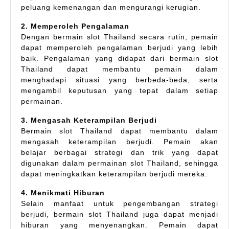
peluang kemenangan dan mengurangi kerugian.
2. Memperoleh Pengalaman
Dengan bermain slot Thailand secara rutin, pemain
dapat memperoleh pengalaman berjudi yang lebih
baik. Pengalaman yang didapat dari bermain slot
Thailand dapat membantu pemain dalam
menghadapi situasi yang berbeda-beda, serta
mengambil keputusan yang tepat dalam setiap
permainan.
3. Mengasah Keterampilan Berjudi
Bermain slot Thailand dapat membantu dalam
mengasah keterampilan berjudi. Pemain akan
belajar berbagai strategi dan trik yang dapat
digunakan dalam permainan slot Thailand, sehingga
dapat meningkatkan keterampilan berjudi mereka.
4. Menikmati Hiburan
Selain manfaat untuk pengembangan strategi
berjudi, bermain slot Thailand juga dapat menjadi
hiburan yang menyenangkan. Pemain dapat