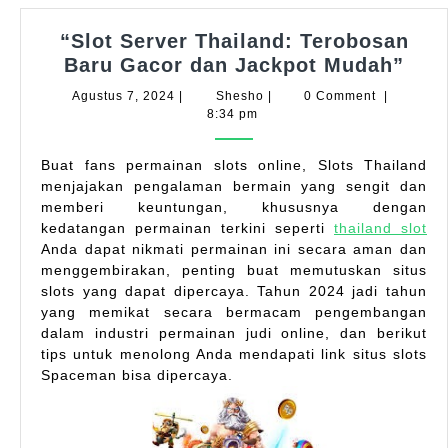
“Slot Server Thailand: Terobosan
“Slo
Baru Gacor dan Jackpot Mudah”
Ser
Agustus
Shesho
Agustus 7, 2024
|
Shesho
|
0 Comment
|
Thai
7,
8:34 pm
2024
Ter
Bar
Buat fans permainan slots online, Slots Thailand
Gac
menjajakan pengalaman bermain yang sengit dan
dan
memberi keuntungan, khususnya dengan
kedatangan permainan terkini seperti
thailand slot
Jac
Anda dapat nikmati permainan ini secara aman dan
Mud
menggembirakan, penting buat memutuskan situs
slots yang dapat dipercaya. Tahun 2024 jadi tahun
yang memikat secara bermacam pengembangan
dalam industri permainan judi online, dan berikut
tips untuk menolong Anda mendapati link situs slots
Spaceman bisa dipercaya.