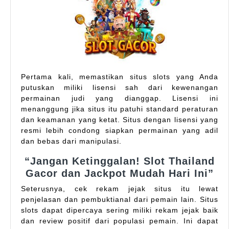
Pertama kali, memastikan situs slots yang Anda
putuskan miliki lisensi sah dari kewenangan
permainan judi yang dianggap. Lisensi ini
menanggung jika situs itu patuhi standard peraturan
dan keamanan yang ketat. Situs dengan lisensi yang
resmi lebih condong siapkan permainan yang adil
dan bebas dari manipulasi.
“Jangan Ketinggalan! Slot Thailand
Gacor dan Jackpot Mudah Hari Ini”
Seterusnya, cek rekam jejak situs itu lewat
penjelasan dan pembuktianal dari pemain lain. Situs
slots dapat dipercaya sering miliki rekam jejak baik
dan review positif dari populasi pemain. Ini dapat