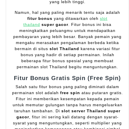
yang lebih tinggi.
Namun, hal yang paling menarik tentu saja adalah
fitur bonus
yang ditawarkan oleh
slot
thailand
super gacor
. Fitur bonus ini bisa
meningkatkan peluangmu untuk mendapatkan
pembayaran yang lebih besar. Banyak pemain yang
mengaku merasakan pengalaman berbeda ketika
bermain di situs
slot Thailand
karena variasi fitur
bonus yang hadir di setiap permainan. Inilah
beberapa fitur bonus spesial yang membuat
permainan slot Thailand begitu menguntungkan.
Fitur Bonus Gratis Spin (Free Spin)
Salah satu fitur bonus yang paling diminati dalam
permainan slot adalah
free spin
atau putaran gratis.
Fitur ini memberikan kesempatan kepada pemain
untuk memutar gulungan tanpa harus mengeluarkan
taruhan tambahan. Di
slot server Thailand super
gacor
, fitur ini sering kali datang dengan syarat-
syarat yang menguntungkan, seperti multiplier yang