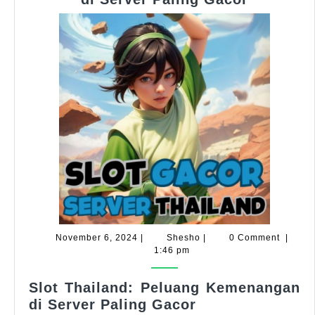
Thailand
Peluang
Kemenan
di
Server
Paling
Gacor
November
Shesho
November 6, 2024
|
Shesho
|
0 Comment
|
6,
1:46 pm
2024
Slot Thailand: Peluang Kemenangan
di Server Paling Gacor