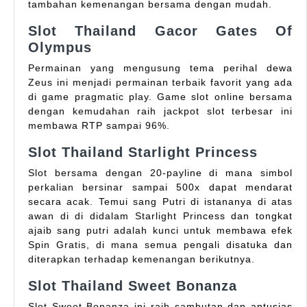
tambahan kemenangan bersama dengan mudah.
Slot Thailand Gacor Gates Of
Olympus
Permainan yang mengusung tema perihal dewa
Zeus ini menjadi permainan terbaik favorit yang ada
di game pragmatic play. Game slot online bersama
dengan kemudahan raih jackpot slot terbesar ini
membawa RTP sampai 96%.
Slot Thailand Starlight Princess
Slot bersama dengan 20-payline di mana simbol
perkalian bersinar sampai 500x dapat mendarat
secara acak. Temui sang Putri di istananya di atas
awan di di didalam Starlight Princess dan tongkat
ajaib sang putri adalah kunci untuk membawa efek
Spin Gratis, di mana semua pengali disatuka dan
diterapkan terhadap kemenangan berikutnya.
Slot Thailand Sweet Bonanza
Slot Sweet Bonanza ini raih sambutan dan antusias