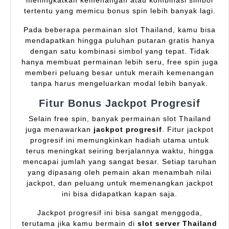
meningkatkan kemenangan atau kombinasi simbol
tertentu yang memicu bonus spin lebih banyak lagi.
Pada beberapa permainan slot Thailand, kamu bisa
mendapatkan hingga puluhan putaran gratis hanya
dengan satu kombinasi simbol yang tepat. Tidak
hanya membuat permainan lebih seru, free spin juga
memberi peluang besar untuk meraih kemenangan
tanpa harus mengeluarkan modal lebih banyak.
Fitur Bonus Jackpot Progresif
Selain free spin, banyak permainan slot Thailand
juga menawarkan
jackpot progresif
. Fitur jackpot
progresif ini memungkinkan hadiah utama untuk
terus meningkat seiring berjalannya waktu, hingga
mencapai jumlah yang sangat besar. Setiap taruhan
yang dipasang oleh pemain akan menambah nilai
jackpot, dan peluang untuk memenangkan jackpot
ini bisa didapatkan kapan saja.
Jackpot progresif ini bisa sangat menggoda,
terutama jika kamu bermain di
slot server Thailand