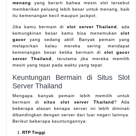
menang
yang berarti bahwa mesin slot tersebut
memberikan peluang lebih besar untuk menang, baik
itu kemenangan kecil maupun jackpot.
Jika kamu bermain di
slot server Thailand
, ada
kemungkinan besar kamu bisa menemukan
slot
gacor
yang sedang aktif. Banyak pemain yang
melaporkan kalau mereka sering mendapat
kemenangan besar ketika bermain di
slot gacor
server Thailand
, terutama jika mereka memilih
mesin yang tepat pada waktu yang tepat.
Keuntungan Bermain di Situs Slot
Server Thailand
Mengapa banyak pemain lebih memilih untuk
bermain di
situs slot server Thailand
? Ada
beberapa alasan kenapa server ini lebih diminati
dibandingkan dengan server dari luar negeri lainnya.
Berikut beberapa keuntungannya:
RTP Tinggi