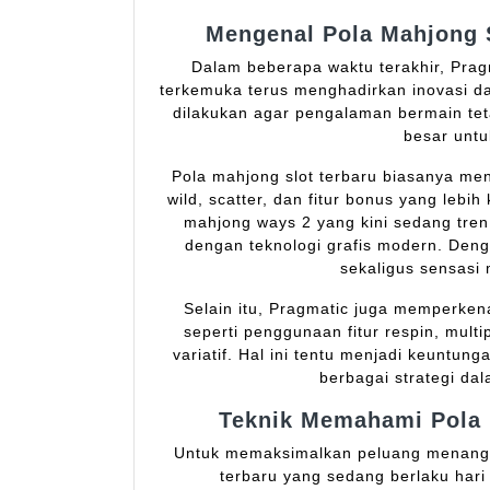
Mengenal Pola Mahjong S
Dalam beberapa waktu terakhir, Pra
terkemuka terus menghadirkan inovasi d
dilakukan agar pengalaman bermain tet
besar unt
Pola mahjong slot terbaru biasanya mena
wild, scatter, dan fitur bonus yang leb
mahjong ways 2 yang kini sedang tre
dengan teknologi grafis modern. Deng
sekaligus sensasi
Selain itu, Pragmatic juga memperkenal
seperti penggunaan fitur respin, mult
variatif. Hal ini tentu menjadi keuntun
berbagai strategi da
Teknik Memahami Pola M
Untuk memaksimalkan peluang menang,
terbaru yang sedang berlaku hari i