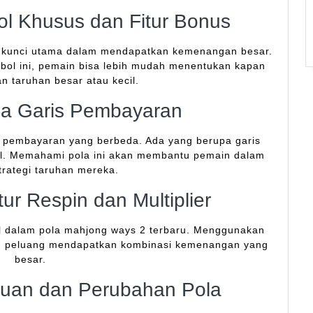
ol Khusus dan Fitur Bonus
di kunci utama dalam mendapatkan kemenangan besar.
ol ini, pemain bisa lebih mudah menentukan kapan
n taruhan besar atau kecil.
ola Garis Pembayaran
is pembayaran yang berbeda. Ada yang berupa garis
nal. Memahami pola ini akan membantu pemain dalam
trategi taruhan mereka.
ur Respin dan Multiplier
cul dalam pola mahjong ways 2 terbaru. Menggunakan
tkan peluang mendapatkan kombinasi kemenangan yang
besar.
uan dan Perubahan Pola