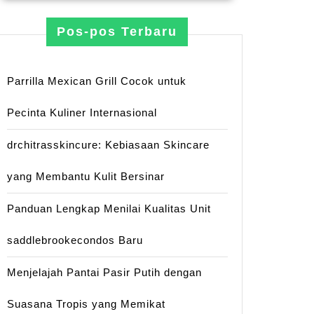
Pos-pos Terbaru
Parrilla Mexican Grill Cocok untuk
Pecinta Kuliner Internasional
drchitrasskincure: Kebiasaan Skincare
yang Membantu Kulit Bersinar
Panduan Lengkap Menilai Kualitas Unit
saddlebrookecondos Baru
Menjelajah Pantai Pasir Putih dengan
Suasana Tropis yang Memikat