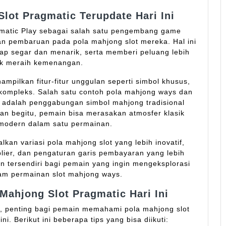
lot Pragmatic Terupdate Hari Ini
gmatic Play sebagai salah satu pengembang game
an pembaruan pada pola mahjong slot mereka. Hal ini
ap segar dan menarik, serta memberi peluang lebih
uk meraih kemenangan.
mpilkan fitur-fitur unggulan seperti simbol khusus,
ih kompleks. Salah satu contoh pola mahjong ways dan
n adalah penggabungan simbol mahjong tradisional
an begitu, pemain bisa merasakan atmosfer klasik
 modern dalam satu permainan.
kan variasi pola mahjong slot yang lebih inovatif,
iplier, dan pengaturan garis pembayaran yang lebih
gan tersendiri bagi pemain yang ingin mengeksplorasi
lam permainan slot mahjong ways.
ahjong Slot Pragmatic Hari Ini
 penting bagi pemain memahami pola mahjong slot
ni. Berikut ini beberapa tips yang bisa diikuti: