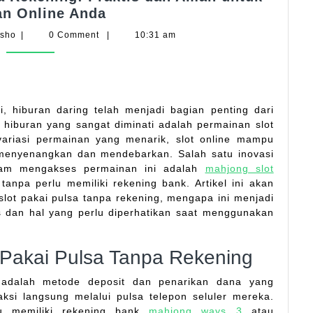
Main
an Online Anda
Slot
Shesho
sho
|
0 Comment
|
10:31 am
Pakai
Pulsa
Tanpa
Rekening:
i, hiburan daring telah menjadi bagian penting dari
Praktis
k hiburan yang sangat diminati adalah permainan slot
dan
ariasi permainan yang menarik, slot online mampu
Aman
enyenangkan dan mendebarkan. Salah satu inovasi
untuk
am mengakses permainan ini adalah
mahjong slot
Hiburan
npa perlu memiliki rekening bank. Artikel ini akan
Online
lot pakai pulsa tanpa rekening, mengapa ini menjadi
Anda
ps dan hal yang perlu diperhatikan saat menggunakan
t Pakai Pulsa Tanpa Rekening
g adalah metode deposit dan penarikan dana yang
si langsung melalui pulsa telepon seluler mereka.
lu memiliki rekening bank
mahjong ways 3
atau