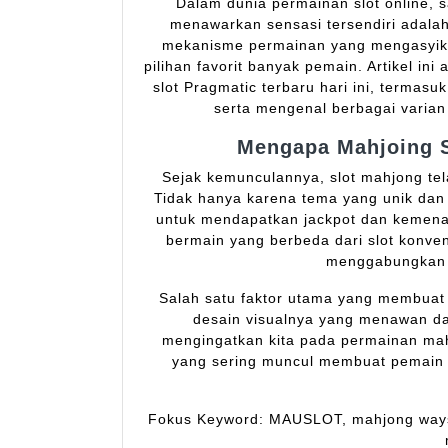
Dalam dunia permainan slot online, 
menawarkan sensasi tersendiri adala
mekanisme permainan yang mengasyikk
pilihan favorit banyak pemain. Artikel i
slot Pragmatic terbaru hari ini, termas
serta mengenal berbagai varia
Mengapa Mahjoing Sl
Sejak kemunculannya, slot mahjong tel
Tidak hanya karena tema yang unik dan 
untuk mendapatkan jackpot dan kemen
bermain yang berbeda dari slot konve
menggabungkan k
Salah satu faktor utama yang membua
desain visualnya yang menawan da
mengingatkan kita pada permainan mahjo
yang sering muncul membuat pemain 
Fokus Keyword: MAUSLOT, mahjong ways,