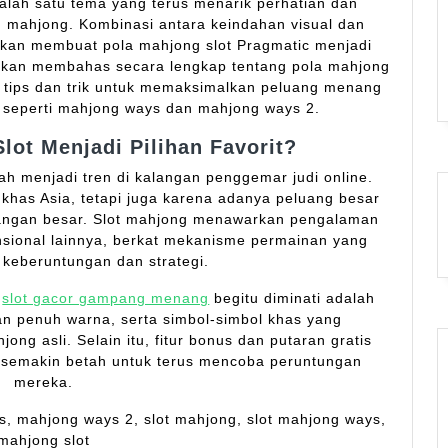
salah satu tema yang terus menarik perhatian dan
h mahjong. Kombinasi antara keindahan visual dan
an membuat pola mahjong slot Pragmatic menjadi
ni akan membahas secara lengkap tentang pola mahjong
uk tips dan trik untuk memaksimalkan peluang menang
n seperti mahjong ways dan mahjong ways 2.
ot Menjadi Pilihan Favorit?
ah menjadi tren di kalangan penggemar judi online.
khas Asia, tetapi juga karena adanya peluang besar
angan besar. Slot mahjong menawarkan pengalaman
nsional lainnya, berkat mekanisme permainan yang
eberuntungan dan strategi.
t
slot gacor gampang menang
begitu diminati adalah
n penuh warna, serta simbol-simbol khas yang
ng asli. Selain itu, fitur bonus dan putaran gratis
semakin betah untuk terus mencoba peruntungan
mereka.
 mahjong ways 2, slot mahjong, slot mahjong ways,
mahjong slot