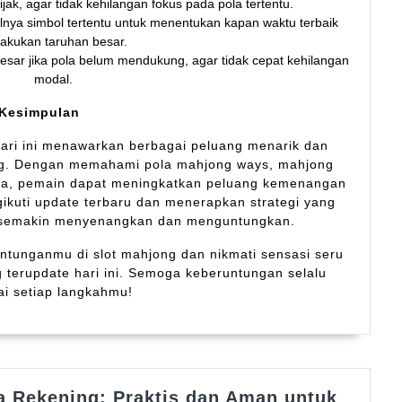
jak, agar tidak kehilangan fokus pada pola tertentu.
nya simbol tertentu untuk menentukan kapan waktu terbaik
akukan taruhan besar.
esar jika pola belum mendukung, agar tidak cepat kehilangan
modal.
Kesimpulan
hari ini menawarkan berbagai peluang menarik dan
jong. Dengan memahami pola mahjong ways, mahjong
sedia, pemain dapat meningkatkan peluang kemenangan
ikuti update terbaru dan menerapkan strategi yang
 semakin menyenangkan dan menguntungkan.
untunganmu di slot mahjong dan nikmati sensasi seru
g terupdate hari ini. Semoga keberuntungan selalu
ai setiap langkahmu!
a Rekening: Praktis dan Aman untuk