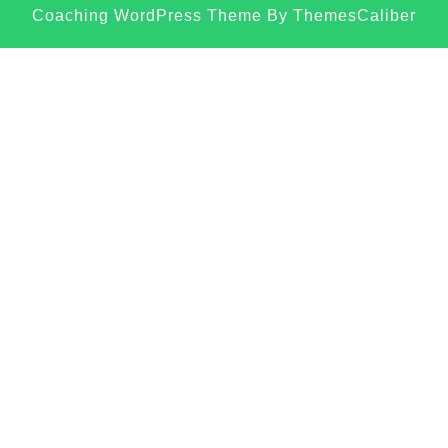
Sc
Coaching WordPress Theme
By ThemesCaliber
U