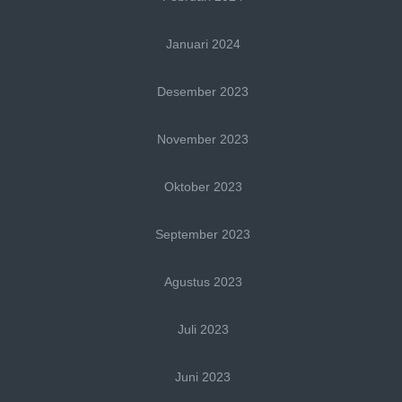
Januari 2024
Desember 2023
November 2023
Oktober 2023
September 2023
Agustus 2023
Juli 2023
Juni 2023