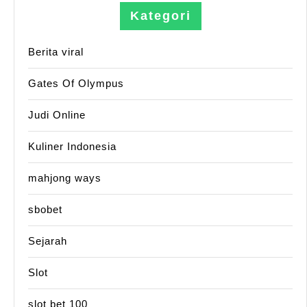
Kategori
Berita viral
Gates Of Olympus
Judi Online
Kuliner Indonesia
mahjong ways
sbobet
Sejarah
Slot
slot bet 100