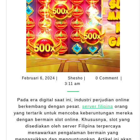
Tulen
Terungkap
di
Situs
Login
Slot
Akun
Pro
Vip
Server
Filipina
Februari
Shesho
Februari 6, 2024
|
Shesho
|
0 Comment
|
Terpercaya
6,
3:11 am
2024
2024
Pada era digital saat ini, industri perjudian online
berkembang dengan pesat.
server filipina
orang
yang tertarik untuk mencoba keberuntungan mereka
dengan bermain slot online. Khususnya, slot yang
disediakan oleh server Filipina terpercaya
menawarkan pengalaman bermain yang
mengasyikkan dan menguntungkan. Artikel ini akan