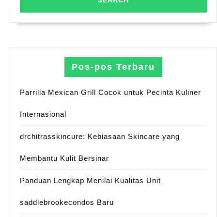
Pos-pos Terbaru
Parrilla Mexican Grill Cocok untuk Pecinta Kuliner
Internasional
drchitrasskincure: Kebiasaan Skincare yang
Membantu Kulit Bersinar
Panduan Lengkap Menilai Kualitas Unit
saddlebrookecondos Baru