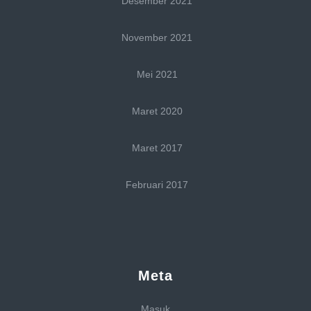
Desember 2021
November 2021
Mei 2021
Maret 2020
Maret 2017
Februari 2017
Meta
Masuk