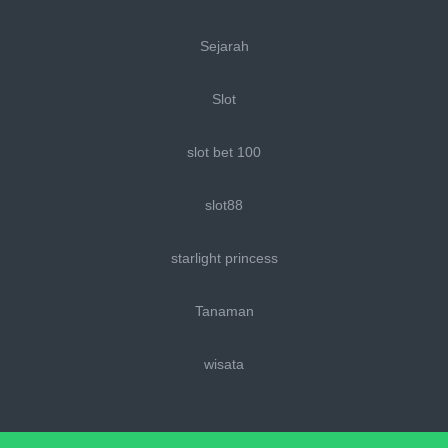
Sejarah
Slot
slot bet 100
slot88
starlight princess
Tanaman
wisata