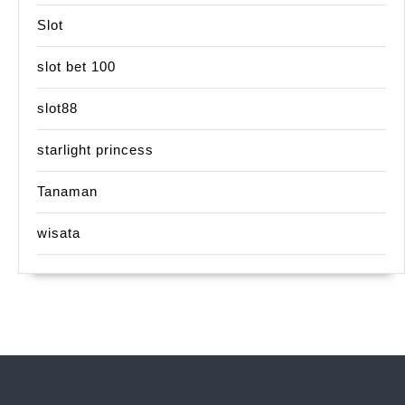
Slot
slot bet 100
slot88
starlight princess
Tanaman
wisata