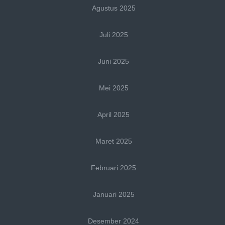
Agustus 2025
Juli 2025
Juni 2025
Mei 2025
April 2025
Maret 2025
Februari 2025
Januari 2025
Desember 2024