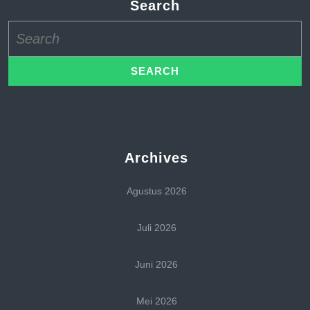
Search
Search
for:
Archives
Agustus 2026
Juli 2026
Juni 2026
Mei 2026