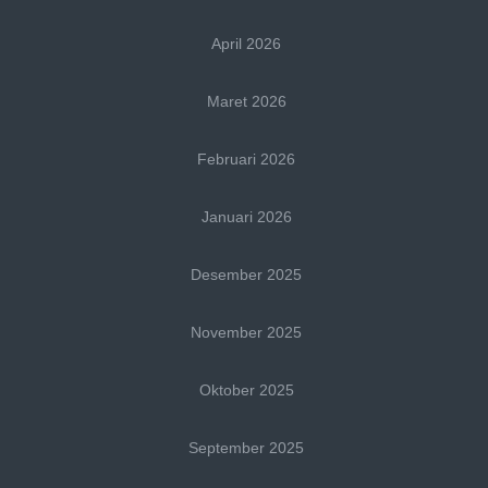
April 2026
Maret 2026
Februari 2026
Januari 2026
Desember 2025
November 2025
Oktober 2025
September 2025