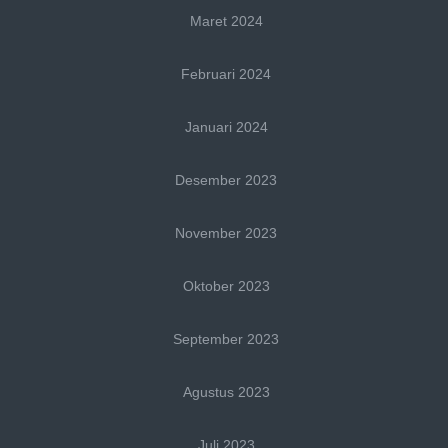
Maret 2024
Februari 2024
Januari 2024
Desember 2023
November 2023
Oktober 2023
September 2023
Agustus 2023
Juli 2023