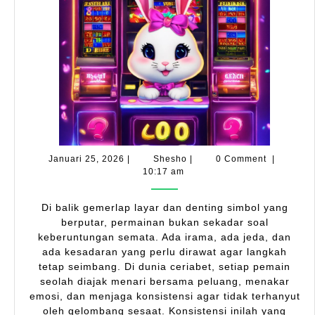
Konsistensi
di
Tengah
Arus
Peluang
Januari
Shesho
Januari 25, 2026
|
Shesho
|
0 Comment
|
25,
10:17 am
2026
Di balik gemerlap layar dan denting simbol yang
berputar, permainan bukan sekadar soal
keberuntungan semata. Ada irama, ada jeda, dan
ada kesadaran yang perlu dirawat agar langkah
tetap seimbang. Di dunia ceriabet, setiap pemain
seolah diajak menari bersama peluang, menakar
emosi, dan menjaga konsistensi agar tidak terhanyut
oleh gelombang sesaat. Konsistensi inilah yang