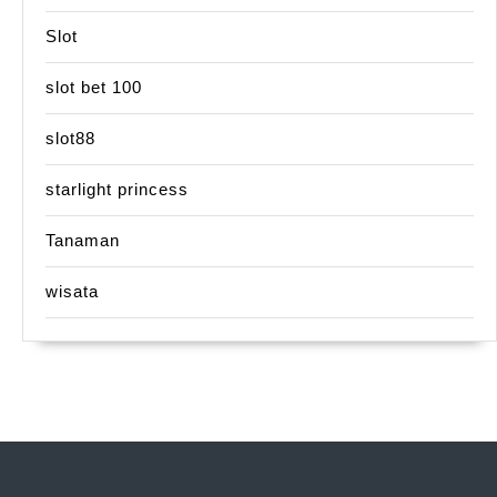
Slot
slot bet 100
slot88
starlight princess
Tanaman
wisata