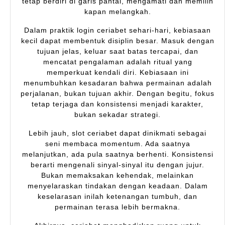
tetap berdiri di garis pantai, mengamati dan memilih
kapan melangkah.
Dalam praktik login ceriabet sehari-hari, kebiasaan
kecil dapat membentuk disiplin besar. Masuk dengan
tujuan jelas, keluar saat batas tercapai, dan
mencatat pengalaman adalah ritual yang
memperkuat kendali diri. Kebiasaan ini
menumbuhkan kesadaran bahwa permainan adalah
perjalanan, bukan tujuan akhir. Dengan begitu, fokus
tetap terjaga dan konsistensi menjadi karakter,
bukan sekadar strategi.
Lebih jauh, slot ceriabet dapat dinikmati sebagai
seni membaca momentum. Ada saatnya
melanjutkan, ada pula saatnya berhenti. Konsistensi
berarti mengenali sinyal-sinyal itu dengan jujur.
Bukan memaksakan kehendak, melainkan
menyelaraskan tindakan dengan keadaan. Dalam
keselarasan inilah ketenangan tumbuh, dan
permainan terasa lebih bermakna.