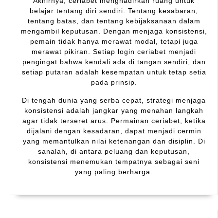
Akhirnya, ceriabet menghadirkan ruang untuk
belajar tentang diri sendiri. Tentang kesabaran,
tentang batas, dan tentang kebijaksanaan dalam
mengambil keputusan. Dengan menjaga konsistensi,
pemain tidak hanya merawat modal, tetapi juga
merawat pikiran. Setiap login ceriabet menjadi
pengingat bahwa kendali ada di tangan sendiri, dan
setiap putaran adalah kesempatan untuk tetap setia
pada prinsip.
Di tengah dunia yang serba cepat, strategi menjaga
konsistensi adalah jangkar yang menahan langkah
agar tidak terseret arus. Permainan ceriabet, ketika
dijalani dengan kesadaran, dapat menjadi cermin
yang memantulkan nilai ketenangan dan disiplin. Di
sanalah, di antara peluang dan keputusan,
konsistensi menemukan tempatnya sebagai seni
yang paling berharga.