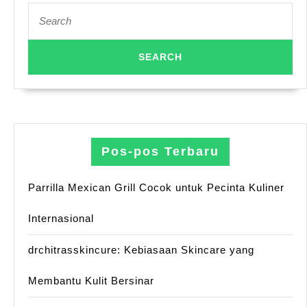
Search
for:
Pos-pos Terbaru
Parrilla Mexican Grill Cocok untuk Pecinta Kuliner
Internasional
drchitrasskincure: Kebiasaan Skincare yang
Membantu Kulit Bersinar