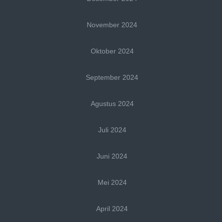
November 2024
Oktober 2024
September 2024
Agustus 2024
Juli 2024
Juni 2024
Mei 2024
April 2024