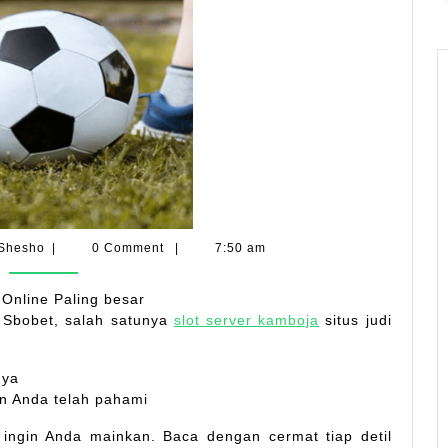
Resmi
di
Indonesia
Gampang
Menang
2023
Shesho
Shesho
|
0 Comment
|
7:50 am
Online Paling besar
 Sbobet, salah satunya
slot server kamboja
situs judi
nya
n Anda telah pahami
ingin Anda mainkan. Baca dengan cermat tiap detil