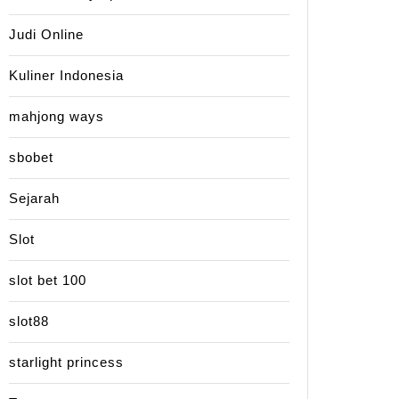
Judi Online
Kuliner Indonesia
mahjong ways
sbobet
Sejarah
Slot
slot bet 100
slot88
starlight princess