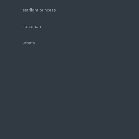
starlight princess
Tanaman
wisata