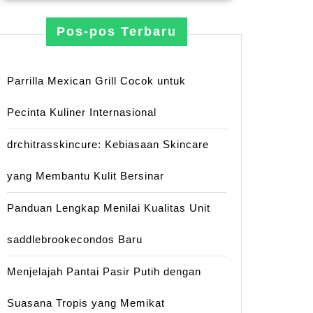
Pos-pos Terbaru
Parrilla Mexican Grill Cocok untuk
Pecinta Kuliner Internasional
drchitrasskincure: Kebiasaan Skincare
yang Membantu Kulit Bersinar
Panduan Lengkap Menilai Kualitas Unit
saddlebrookecondos Baru
Menjelajah Pantai Pasir Putih dengan
Suasana Tropis yang Memikat