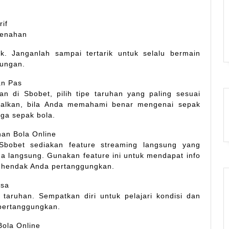
if
menahan
k. Janganlah sampai tertarik untuk selalu bermain
tungan.
an Pas
an di Sbobet, pilih tipe taruhan yang paling sesuai
salkan, bila Anda memahami benar mengenai sepak
ga sepak bola.
han Bola Online
Sbobet sediakan feature streaming langsung yang
a langsung. Gunakan feature ini untuk mendapat info
g hendak Anda pertanggungkan.
esa
aruhan. Sempatkan diri untuk pelajari kondisi dan
 pertanggungkan.
ola Online