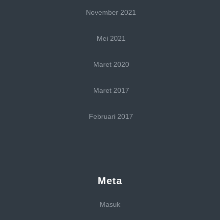
November 2021
Mei 2021
Maret 2020
Maret 2017
Februari 2017
Meta
Masuk