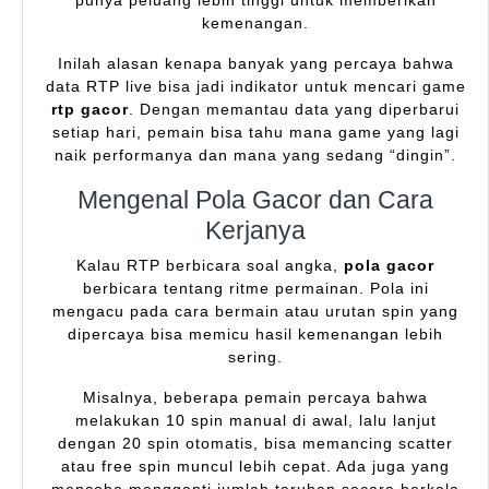
punya peluang lebih tinggi untuk memberikan
kemenangan.
Inilah alasan kenapa banyak yang percaya bahwa
data RTP live bisa jadi indikator untuk mencari game
rtp gacor
. Dengan memantau data yang diperbarui
setiap hari, pemain bisa tahu mana game yang lagi
naik performanya dan mana yang sedang “dingin”.
Mengenal Pola Gacor dan Cara
Kerjanya
Kalau RTP berbicara soal angka,
pola gacor
berbicara tentang ritme permainan. Pola ini
mengacu pada cara bermain atau urutan spin yang
dipercaya bisa memicu hasil kemenangan lebih
sering.
Misalnya, beberapa pemain percaya bahwa
melakukan 10 spin manual di awal, lalu lanjut
dengan 20 spin otomatis, bisa memancing scatter
atau free spin muncul lebih cepat. Ada juga yang