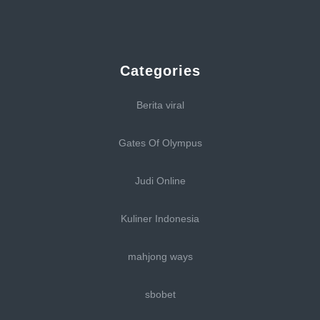
Categories
Berita viral
Gates Of Olympus
Judi Online
Kuliner Indonesia
mahjong ways
sbobet