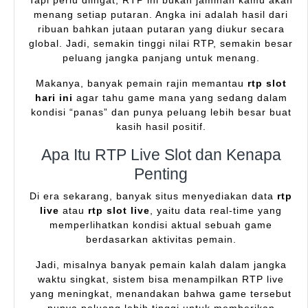
Tapi perlu diingat, RTP ini bukan jaminan kamu akan
menang setiap putaran. Angka ini adalah hasil dari
ribuan bahkan jutaan putaran yang diukur secara
global. Jadi, semakin tinggi nilai RTP, semakin besar
peluang jangka panjang untuk menang.
Makanya, banyak pemain rajin memantau
rtp slot
hari ini
agar tahu game mana yang sedang dalam
kondisi “panas” dan punya peluang lebih besar buat
kasih hasil positif.
Apa Itu RTP Live Slot dan Kenapa
Penting
Di era sekarang, banyak situs menyediakan data
rtp
live
atau
rtp slot live
, yaitu data real-time yang
memperlihatkan kondisi aktual sebuah game
berdasarkan aktivitas pemain.
Jadi, misalnya banyak pemain kalah dalam jangka
waktu singkat, sistem bisa menampilkan RTP live
yang meningkat, menandakan bahwa game tersebut