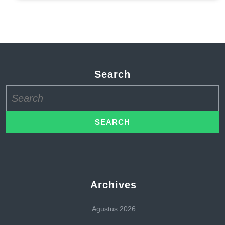
Search
Search
for:
Archives
Agustus 2026