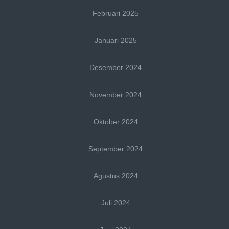
Februari 2025
Januari 2025
Desember 2024
November 2024
Oktober 2024
September 2024
Agustus 2024
Juli 2024