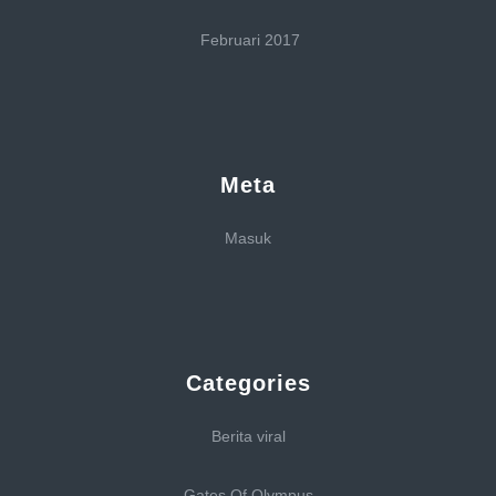
Februari 2017
Meta
Masuk
Categories
Berita viral
Gates Of Olympus