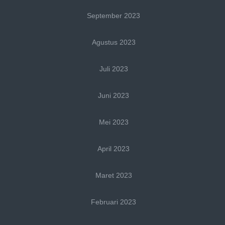
September 2023
Agustus 2023
Juli 2023
Juni 2023
Mei 2023
April 2023
Maret 2023
Februari 2023