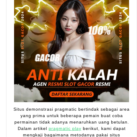
Demonst
Pragmat
Situs demonstrasi pragmatic bertindak sebagai area
yang prima untuk beberapa pemain buat coba
permainan tidak adanya menaruhkan uang betulan.
Dalam artikel
pragmatic play
berikut, kami dapat
mengkaji bagaimana metodanya pakai situs