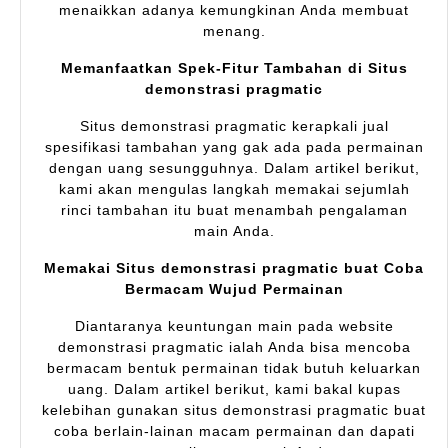
menaikkan adanya kemungkinan Anda membuat
menang.
Memanfaatkan Spek-Fitur Tambahan di Situs
demonstrasi pragmatic
Situs demonstrasi pragmatic kerapkali jual
spesifikasi tambahan yang gak ada pada permainan
dengan uang sesungguhnya. Dalam artikel berikut,
kami akan mengulas langkah memakai sejumlah
rinci tambahan itu buat menambah pengalaman
main Anda.
Memakai Situs demonstrasi pragmatic buat Coba
Bermacam Wujud Permainan
Diantaranya keuntungan main pada website
demonstrasi pragmatic ialah Anda bisa mencoba
bermacam bentuk permainan tidak butuh keluarkan
uang. Dalam artikel berikut, kami bakal kupas
kelebihan gunakan situs demonstrasi pragmatic buat
coba berlain-lainan macam permainan dan dapati