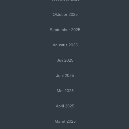
Oktober 2025
September 2025
Agustus 2025
Juli 2025
Juni 2025
Mei 2025
April 2025
Maret 2025