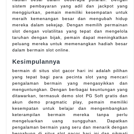
sistem pembayaran yang adil dan jackpot yang
menggiurkan, pemain memiliki kesempatan untuk
meraih kemenangan besar dan mengubah hidup
mereka dalam sekejap. Dengan memilih permainan
slot dengan volatilitas yang tepat dan mengelola
taruhan dengan bijak, pemain dapat meningkatkan
peluang mereka untuk memenangkan hadiah besar
dalam bermain slot online.
Kesimpulannya
bermain di situs slot gacor hari ini adalah pilihan
yang tepat bagi para pecinta slot yang mencari
pengalaman bermain yang mengasyikkan dan
menguntungkan. Dengan berbagai keuntungan yang
ditawarkan, termasuk demo slot PG Soft gratis dan
akun demo pragmatic play, pemain memiliki
kesempatan untuk belajar dan mengembangkan
keterampilan bermain mereka tanpa perlu
mengeluarkan uang sungguhan. Dapatkan
pengalaman bermain yang seru dan menarik dengan
bergabung di situs slot gacor hari ini dan nikmati