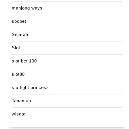
mahjong ways
sbobet
Sejarah
Slot
slot bet 100
slot88
starlight princess
Tanaman
wisata