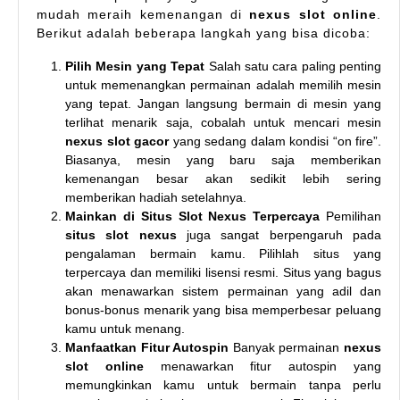
mudah meraih kemenangan di
nexus slot online
.
Berikut adalah beberapa langkah yang bisa dicoba:
Pilih Mesin yang Tepat
Salah satu cara paling penting
untuk memenangkan permainan adalah memilih mesin
yang tepat. Jangan langsung bermain di mesin yang
terlihat menarik saja, cobalah untuk mencari mesin
nexus slot gacor
yang sedang dalam kondisi “on fire”.
Biasanya, mesin yang baru saja memberikan
kemenangan besar akan sedikit lebih sering
memberikan hadiah setelahnya.
Mainkan di Situs Slot Nexus Terpercaya
Pemilihan
situs slot nexus
juga sangat berpengaruh pada
pengalaman bermain kamu. Pilihlah situs yang
terpercaya dan memiliki lisensi resmi. Situs yang bagus
akan menawarkan sistem permainan yang adil dan
bonus-bonus menarik yang bisa memperbesar peluang
kamu untuk menang.
Manfaatkan Fitur Autospin
Banyak permainan
nexus
slot online
menawarkan fitur autospin yang
memungkinkan kamu untuk bermain tanpa perlu