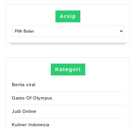
Arsip
Arsip
Kategori
Berita viral
Gates Of Olympus
Judi Online
Kuliner Indonesia