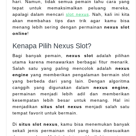
hari. Namun, tidak semua pemain tahu cara yang
tepat untuk memaksimalkan peluang mereka,
apalagi dalam mencari
slot nexus
. Nah, kali ini kita
akan membahas tips dan trik agar kamu bisa
menang lebih sering dengan permainan
nexus slot
online
!
Kenapa Pilih Nexus Slot?
Bagi banyak pemain,
nexus slot
adalah pilihan
utama karena menawarkan berbagai fitur menarik.
Salah satu yang paling mencolok adalah
nexus
engine
yang memberikan pengalaman bermain slot
yang berbeda dari yang lain. Dengan algoritma
canggih yang digunakan dalam
nexus engine
,
permainan menjadi lebih adil dan memberikan
kesempatan lebih besar untuk menang. Hal ini
menjadikan
situs slot nexus
menjadi salah satu
tempat favorit untuk bermain.
Di
situs slot nexus
, kamu bisa menemukan banyak
sekali jenis permainan slot yang bisa disesuaikan