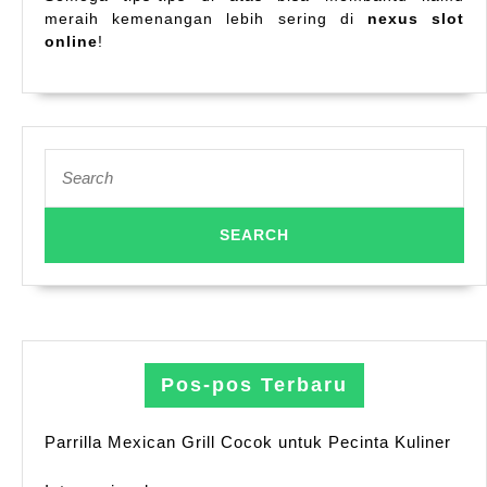
meraih kemenangan lebih sering di
nexus slot
online
!
Search
for:
Pos-pos Terbaru
Parrilla Mexican Grill Cocok untuk Pecinta Kuliner