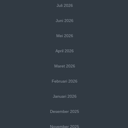
Juli 2026
Juni 2026
Mei 2026
April 2026
Maret 2026
Februari 2026
Januari 2026
Desember 2025
November 2025