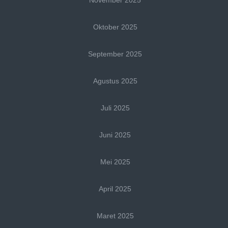
Oktober 2025
September 2025
Agustus 2025
Juli 2025
Juni 2025
Mei 2025
April 2025
Maret 2025