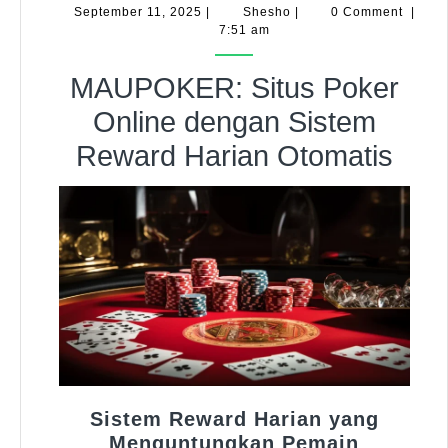
Situs
September
Shesho
September 11, 2025
|
Shesho
|
0 Comment
|
Poker
11,
7:51 am
2025
Online
dengan
MAUPOKER: Situs Poker
Sistem
Online dengan Sistem
Reward
Harian
Reward Harian Otomatis
Otomatis
Sistem Reward Harian yang
Menguntungkan Pemain