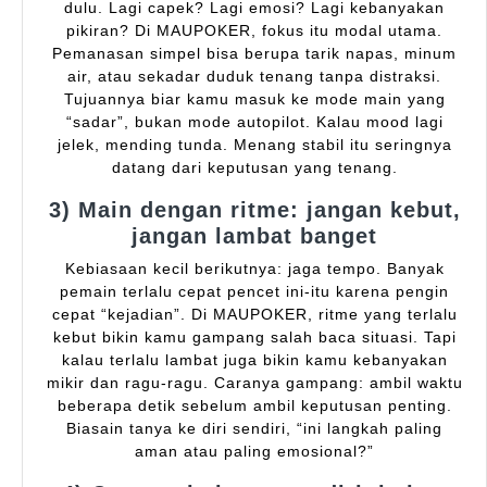
dulu. Lagi capek? Lagi emosi? Lagi kebanyakan
pikiran? Di MAUPOKER, fokus itu modal utama.
Pemanasan simpel bisa berupa tarik napas, minum
air, atau sekadar duduk tenang tanpa distraksi.
Tujuannya biar kamu masuk ke mode main yang
“sadar”, bukan mode autopilot. Kalau mood lagi
jelek, mending tunda. Menang stabil itu seringnya
datang dari keputusan yang tenang.
3) Main dengan ritme: jangan kebut,
jangan lambat banget
Kebiasaan kecil berikutnya: jaga tempo. Banyak
pemain terlalu cepat pencet ini-itu karena pengin
cepat “kejadian”. Di MAUPOKER, ritme yang terlalu
kebut bikin kamu gampang salah baca situasi. Tapi
kalau terlalu lambat juga bikin kamu kebanyakan
mikir dan ragu-ragu. Caranya gampang: ambil waktu
beberapa detik sebelum ambil keputusan penting.
Biasain tanya ke diri sendiri, “ini langkah paling
aman atau paling emosional?”