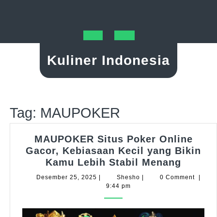
Skip
to
content
Open
Kuliner Indonesia
Button
Tag:
MAUPOKER
MAUPOKER Situs Poker Online
Gacor, Kebiasaan Kecil yang Bikin
MAUP
Kamu Lebih Stabil Menang
Situs
Desember
Shesho
Desember 25, 2025
|
Shesho
|
0 Comment
|
Poker
25,
9:44 pm
2025
Online
Gacor,