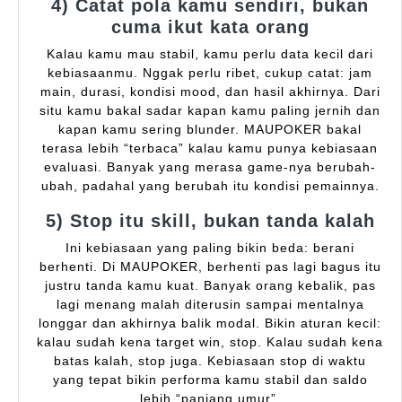
4) Catat pola kamu sendiri, bukan
cuma ikut kata orang
Kalau kamu mau stabil, kamu perlu data kecil dari
kebiasaanmu. Nggak perlu ribet, cukup catat: jam
main, durasi, kondisi mood, dan hasil akhirnya. Dari
situ kamu bakal sadar kapan kamu paling jernih dan
kapan kamu sering blunder. MAUPOKER bakal
terasa lebih “terbaca” kalau kamu punya kebiasaan
evaluasi. Banyak yang merasa game-nya berubah-
ubah, padahal yang berubah itu kondisi pemainnya.
5) Stop itu skill, bukan tanda kalah
Ini kebiasaan yang paling bikin beda: berani
berhenti. Di MAUPOKER, berhenti pas lagi bagus itu
justru tanda kamu kuat. Banyak orang kebalik, pas
lagi menang malah diterusin sampai mentalnya
longgar dan akhirnya balik modal. Bikin aturan kecil:
kalau sudah kena target win, stop. Kalau sudah kena
batas kalah, stop juga. Kebiasaan stop di waktu
yang tepat bikin performa kamu stabil dan saldo
lebih “panjang umur”.