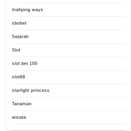
mahjong ways
sbobet
Sejarah
Slot
slot bet 100
slot88
starlight princess
Tanaman
wisata