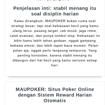
Penjelasan inti: stabil menang itu
soal disiplin harian
Kalau dirangkum, MAUPOKER bukan cuma soal
strategi besar, tapi soal kebiasaan kecil yang kamu
ulang terus: pasang target, cek mood, jaga ritme,
catat evaluasi, dan punya tombol stop. Kebiasaan ini
bikin kamu lebih tahan godaan, nggak gampang
kebawa emosi, dan lebih tajam baca momen. Pelan-
pelan aja, nggak perlu langsung sempurna. Yang
penting konsisten, karena stabil menang itu
dibangun dari hal kecil yang kamu seriusin setiap
hari.
MAUPOKER: Situs Poker Online
dengan Sistem Reward Harian
MAUPOKER:
Otomatis