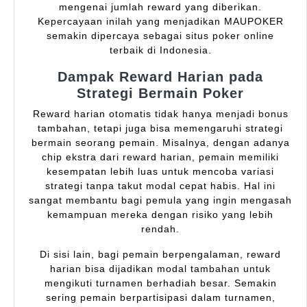
mengenai jumlah reward yang diberikan.
Kepercayaan inilah yang menjadikan MAUPOKER
semakin dipercaya sebagai situs poker online
terbaik di Indonesia.
Dampak Reward Harian pada
Strategi Bermain Poker
Reward harian otomatis tidak hanya menjadi bonus
tambahan, tetapi juga bisa memengaruhi strategi
bermain seorang pemain. Misalnya, dengan adanya
chip ekstra dari reward harian, pemain memiliki
kesempatan lebih luas untuk mencoba variasi
strategi tanpa takut modal cepat habis. Hal ini
sangat membantu bagi pemula yang ingin mengasah
kemampuan mereka dengan risiko yang lebih
rendah.
Di sisi lain, bagi pemain berpengalaman, reward
harian bisa dijadikan modal tambahan untuk
mengikuti turnamen berhadiah besar. Semakin
sering pemain berpartisipasi dalam turnamen,