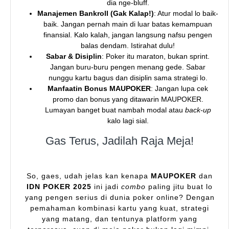
dia nge-bluff.
Manajemen Bankroll (Gak Kalap!)
: Atur modal lo baik-
baik. Jangan pernah main di luar batas kemampuan
finansial. Kalo kalah, jangan langsung nafsu pengen
balas dendam. Istirahat dulu!
Sabar & Disiplin
: Poker itu maraton, bukan sprint.
Jangan buru-buru pengen menang gede. Sabar
nunggu kartu bagus dan disiplin sama strategi lo.
Manfaatin Bonus MAUPOKER
: Jangan lupa cek
promo dan bonus yang ditawarin MAUPOKER.
Lumayan banget buat nambah modal atau
back-up
kalo lagi sial.
Gas Terus, Jadilah Raja Meja!
So, gaes, udah jelas kan kenapa
MAUPOKER
dan
IDN POKER 2025
ini jadi
combo
paling jitu buat lo
yang pengen serius di dunia poker online? Dengan
pemahaman kombinasi kartu yang kuat, strategi
yang matang, dan tentunya platform yang