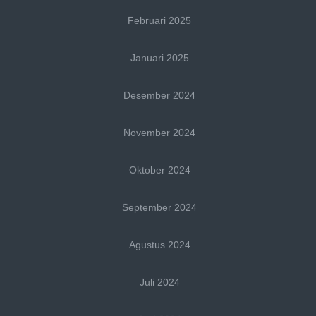
Februari 2025
Januari 2025
Desember 2024
November 2024
Oktober 2024
September 2024
Agustus 2024
Juli 2024