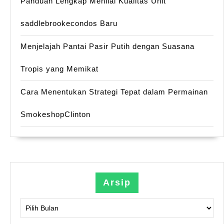
Panduan Lengkap Menilai Kualitas Unit
saddlebrookecondos Baru
Menjelajah Pantai Pasir Putih dengan Suasana
Tropis yang Memikat
Cara Menentukan Strategi Tepat dalam Permainan
SmokeshopClinton
Arsip
Arsip