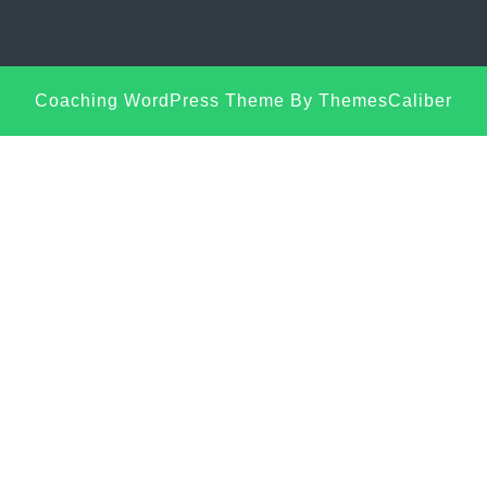
Sc
Coaching WordPress Theme
By ThemesCaliber
U