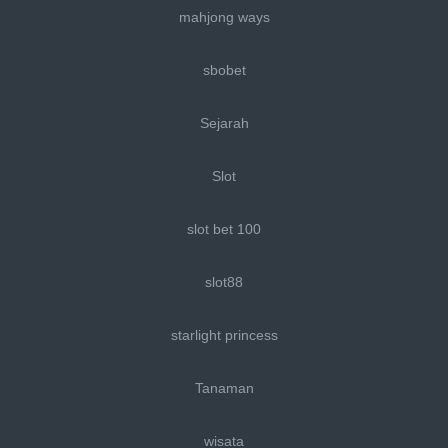
mahjong ways
sbobet
Sejarah
Slot
slot bet 100
slot88
starlight princess
Tanaman
wisata