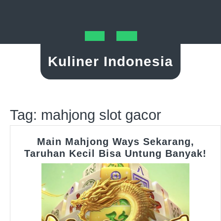
Skip
to
content
Open
Kuliner Indonesia
Button
Tag:
mahjong slot gacor
Main Mahjong Ways Sekarang,
Ma
Taruhan Kecil Bisa Untung Banyak!
Ma
Wa
Se
Ta
Ke