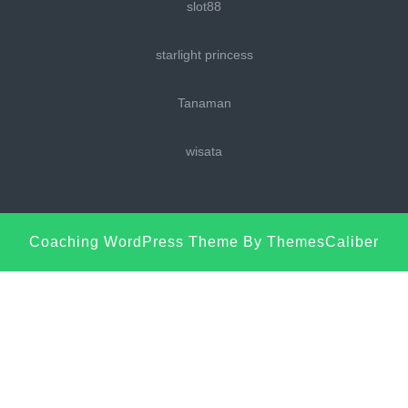
slot88
starlight princess
Tanaman
wisata
Sc
Coaching WordPress Theme
By ThemesCaliber
U