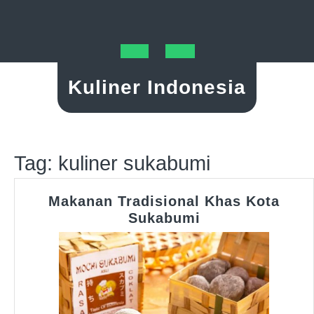
Skip
to
content
Open
Kuliner Indonesia
Button
Tag:
kuliner sukabumi
Makanan Tradisional Khas Kota
Makanan
Sukabumi
Tradisional
Khas
Kota
Sukabumi