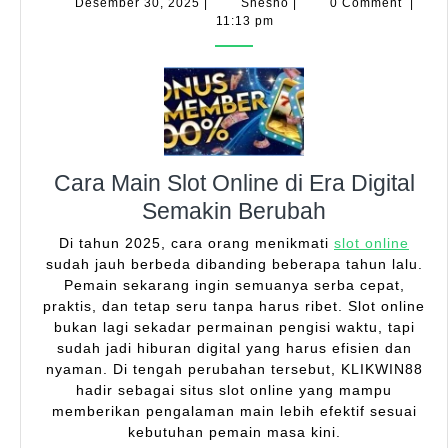
Desember
Shesho
Desember 30, 2025
|
Shesho
|
0 Comment
|
Bikin
30,
11:13 pm
2025
Peng
Main
Slot
Onli
Lebi
Efekt
Cara Main Slot Online di Era Digital
Semakin Berubah
Di tahun 2025, cara orang menikmati
slot online
sudah jauh berbeda dibanding beberapa tahun lalu.
Pemain sekarang ingin semuanya serba cepat,
praktis, dan tetap seru tanpa harus ribet. Slot online
bukan lagi sekadar permainan pengisi waktu, tapi
sudah jadi hiburan digital yang harus efisien dan
nyaman. Di tengah perubahan tersebut, KLIKWIN88
hadir sebagai situs slot online yang mampu
memberikan pengalaman main lebih efektif sesuai
kebutuhan pemain masa kini.