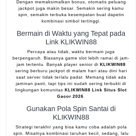
Dengan memaksimalkan bonus, otomatis peluang
jackpot juga makin besar. Semakin sering kamu
spin, semakin terbuka kesempatan buat dapetin
kombinasi simbol tertinggi.
Bermain di Waktu yang Tepat pada
Link KLIKWIN88
Percaya atau tidak, waktu bermain juga
berpengaruh. Biasanya game slot lebih ramai di jam-
jam tertentu. Banyak player senior di
KLIKWIN88
sering berburu jackpot di malam hari atau dini hari
saat server tidak terlalu padat. Memang tidak ada
jaminan pasti, tapi tips ini sudah sering terbukti di
lingkungan komunitas
KLIKWIN88 Link Situs Slot
Gacor 2026
.
Gunakan Pola Spin Santai di
KLIKWIN88
Strategi terakhir yang bisa kamu coba adalah pola
spin. Misalnya kombinasi taruhan kecil, sedang, lalu