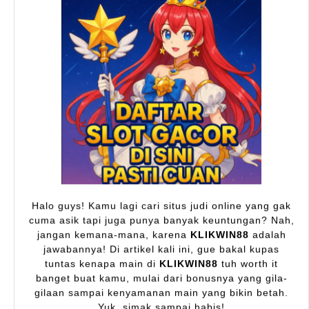
yang
Bikin
Kamu
Ketagihan!
Halo guys! Kamu lagi cari situs judi online yang gak
cuma asik tapi juga punya banyak keuntungan? Nah,
jangan kemana-mana, karena
KLIKWIN88
adalah
jawabannya! Di artikel kali ini, gue bakal kupas
tuntas kenapa main di
KLIKWIN88
tuh worth it
banget buat kamu, mulai dari bonusnya yang gila-
gilaan sampai kenyamanan main yang bikin betah.
Yuk, simak sampai habis!