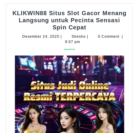
KLIKWIN88 Situs Slot Gacor Menang
Langsung untuk Pecinta Sensasi
KLIKWIN88
Spin Cepat
Situs
Desember
Shesho
Desember 24, 2025
|
Shesho
|
0 Comment
|
Slot
24,
9:07 pm
2025
Gacor
Menang
Langsung
untuk
Pecinta
Sensasi
Spin
Cepat