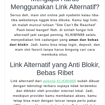
Menggunakan Link Alternatif?
Serius deh, main slot online jadi nyebelin kalau tiba-
tiba websitenya nggak bisa dibuka. Kamu lagi hoki,
eh malah muncul tulisan “Site Can’t Be Reached”.
Pasti kesel banget! Nah, di sinilah fungsi link
alternatif jadi sangat penting. KLIKWIN88 selalu
menyediakan link cadangan yang
aman dan bebas
dari blokir
. Jadi, kamu bisa tetap login, deposit, dan
main slot favorit tanpa harus bingung cari cara
membuka situs.
Link Alternatif yang Anti Blokir,
Bebas Ribet
Link alternatif dari
website KLIKWIN88
sudah dibuat
dengan teknologi terbaru supaya tidak terdeteksi
dan diblokir oleh provider internet lokal. Jadi,
meskipun provider kamu membatasi akses, kamu
tetap bisa main dengan lancar tanpa perlu pakai