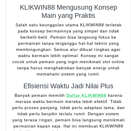
KLIKWIN88 Mengusung Konsep
Main yang Praktis
Salah satu keunggulan utama KLIKWIN88 terletak
pada konsep bermainnya yang simpel dan tidak
berbelit-belit. Pemain bisa langsung fokus ke
permainan tanpa terganggu hal-hal teknis yang
membingungkan. Semua alur dibuat ringkas agar
waktu bermain lebih optimal. Konsep ini sangat
cocok untuk pemain yang ingin menikmati slot online
tanpa harus menghabiskan banyak energi untuk
memahami sistem yang rumit.
Efisiensi Waktu Jadi Nilai Plus
Banyak pemain memilih
Daftar KLIKWIN88
karena
merasa waktu bermain mereka lebih efektif. Tidak
perlu proses panjang, tidak perlu adaptasi lama, dan
tidak perlu berpikir terlalu rumit. Dengan sistem
yang terasa ringan, pemain bisa langsung menikmati
permainan kapan saja. Hal ini membuat KLIKWIN88