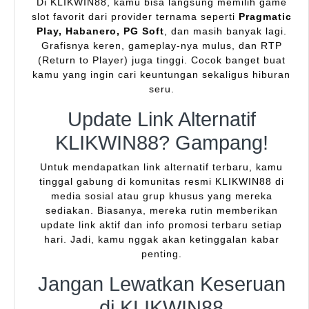
Di KLIKWIN88, kamu bisa langsung memilih game
slot favorit dari provider ternama seperti
Pragmatic
Play, Habanero, PG Soft
, dan masih banyak lagi.
Grafisnya keren, gameplay-nya mulus, dan RTP
(Return to Player) juga tinggi. Cocok banget buat
kamu yang ingin cari keuntungan sekaligus hiburan
seru.
Update Link Alternatif
KLIKWIN88? Gampang!
Untuk mendapatkan link alternatif terbaru, kamu
tinggal gabung di komunitas resmi KLIKWIN88 di
media sosial atau grup khusus yang mereka
sediakan. Biasanya, mereka rutin memberikan
update link aktif dan info promosi terbaru setiap
hari. Jadi, kamu nggak akan ketinggalan kabar
penting.
Jangan Lewatkan Keseruan
di KLIKWIN88