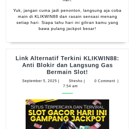
Yuk, jangan cuma jadi penonton, langsung aja coba
main di KLIKWIN88 dan rasain sensasi menang
setiap hari. Siapa tahu hari ini giliran kamu yang
bawa pulang jackpot besar!
Link Alternatif Terkini KLIKWIN88:
Anti Blokir dan Langsung Gas
Link
Bermain Slot!
Alternatif
September
Shesho
September 5, 2025
|
Shesho
|
0 Comment
|
Terkini
5,
7:54 am
2025
KLIKWIN88:
Anti
Blokir
dan
Langsung
Gas