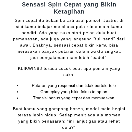
Sensasi Spin Cepat yang Bikin
Ketagihan
Spin cepat itu bukan berarti asal pencet. Justru, di
sini kamu belajar membaca pola ritme main kamu
sendiri. Ada yang suka start pelan dulu buat
pemanasan, ada juga yang langsung “full send” dari
awal. Enaknya, sensasi cepat bikin kamu bisa
merasakan banyak putaran dalam waktu singkat,
jadi pengalaman main lebih “padet”.
KLIKWIN88 terasa cocok buat tipe pemain yang
suka:
Putaran yang responsif dan tidak bertele-tele
Gameplay yang bikin fokus tetap on
Transisi bonus yang cepat dan memuaskan
Buat kamu yang gampang bosen, model main begini
terasa lebih hidup. Setiap menit ada aja momen
yang bikin penasaran: “ini lanjut gas atau rehat
dulu?”