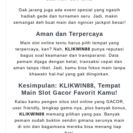
Gak jarang juga ada event spesial yang ngasih
hadiah gede dan turnamen seru. Jadi, makin
semangat deh buat main dan ngincer jackpot besar!
Aman dan Terpercaya
Main slot online tentu harus pilih tempat yang
terpercaya, kan? Nah,
KLIKWIN88
punya reputasi
bagus soal keamanan dan transparansi. Data
pemain dijaga dengan ketat, transaksi cepat dan
aman tanpa ribet. Jadi, kamu bisa fokus main tanpa
khawatir hal-hal yang gak diinginkan.
Kesimpulan: KLIKWIN88, Tempat
Main Slot Gacor Favorit Kamu!
Kalau kamu pengen situs slot online yang GACOR,
user friendly, lengkap game-nya, plus banyak bonus,
KLIKWIN88
memang pilihan yang pas. Banyak
pemain sudah buktiin sendiri gimana serunya main
di sini dan bagaimana mereka bisa menang tiap
hari.