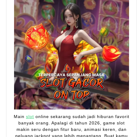
KLIKWIN88
Link
Situs
Slot
Gacor
2026
Main
slot
online sekarang sudah jadi hiburan favorit
banyak orang. Apalagi di tahun 2026, game slot
makin seru dengan fitur baru, animasi keren, dan
peluang jackpot yang lebih menantang. Buat kamu