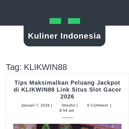
Skip
to
content
Open
Kuliner Indonesia
Button
Tag:
KLIKWIN88
Tips Maksimalkan Peluang Jackpot
di KLIKWIN88 Link Situs Slot Gacor
Tips
2026
Maksimalkan
Januari
Shesho
Januari 7, 2026
|
Shesho
|
0 Comment
|
Peluang
7,
8:54 am
2026
Jackpot
di