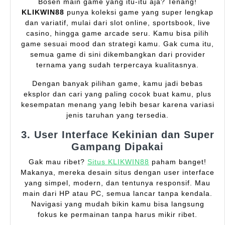
Bosen main game yang itu-itu aja? Tenang!
KLIKWIN88
punya koleksi game yang super lengkap
dan variatif, mulai dari slot online, sportsbook, live
casino, hingga game arcade seru. Kamu bisa pilih
game sesuai mood dan strategi kamu. Gak cuma itu,
semua game di sini dikembangkan dari provider
ternama yang sudah terpercaya kualitasnya.
Dengan banyak pilihan game, kamu jadi bebas
eksplor dan cari yang paling cocok buat kamu, plus
kesempatan menang yang lebih besar karena variasi
jenis taruhan yang tersedia.
3. User Interface Kekinian dan Super
Gampang Dipakai
Gak mau ribet?
Situs KLIKWIN88
paham banget!
Makanya, mereka desain situs dengan user interface
yang simpel, modern, dan tentunya responsif. Mau
main dari HP atau PC, semua lancar tanpa kendala.
Navigasi yang mudah bikin kamu bisa langsung
fokus ke permainan tanpa harus mikir ribet.