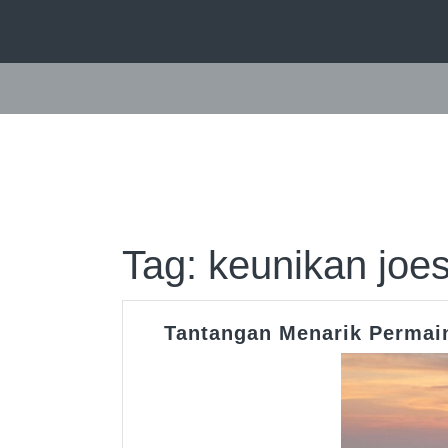
Skip
to
content
Tag:
keunikan joe
Tantangan Menarik Permai