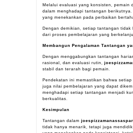
Melalui evaluasi yang konsisten, pemain 
dalam menghadapi tantangan berikutnya. 
yang menekankan pada perbaikan bertah
Dengan demikian, setiap tantangan tidak h
dari proses pembelajaran yang berkelanju
Membangun Pengalaman Tantangan yan
Dengan menggabungkan tantangan harian, 
rasional, dan evaluasi rutin,
joespizzama
stabil dan terarah bagi pemain.
Pendekatan ini memastikan bahwa setiap 
juga nilai pembelajaran yang dapat dike
menghadapi setiap tantangan menjadi k
berkualitas.
Kesimpulan
Tantangan dalam
joespizzamanassaspa
tidak hanya menarik, tetapi juga mendidi