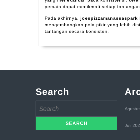
yang menekankan pada konsistensi, ketelit
pemain dapat menikmati setiap tantangan
Pada akhirnya,
joespizzamanassaspark
mengembangkan pola pikir yang lebih dis
tantangan secara konsisten.
Search
Ar
Search
Agustu
for:
Juli 20