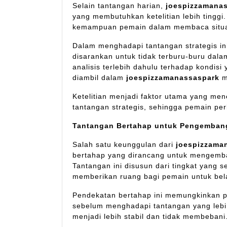
Selain tantangan harian,
joespizzamana
yang membutuhkan ketelitian lebih tinggi.
kemampuan pemain dalam membaca situas
Dalam menghadapi tantangan strategis in
disarankan untuk tidak terburu-buru da
analisis terlebih dahulu terhadap kondisi
diambil dalam
joespizzamanassaspark
me
Ketelitian menjadi faktor utama yang me
tantangan strategis, sehingga pemain per
Tantangan Bertahap untuk Pengemba
Salah satu keunggulan dari
joespizzama
bertahap yang dirancang untuk mengemb
Tantangan ini disusun dari tingkat yang 
memberikan ruang bagi pemain untuk bela
Pendekatan bertahap ini memungkinkan 
sebelum menghadapi tantangan yang lebih
menjadi lebih stabil dan tidak membebani