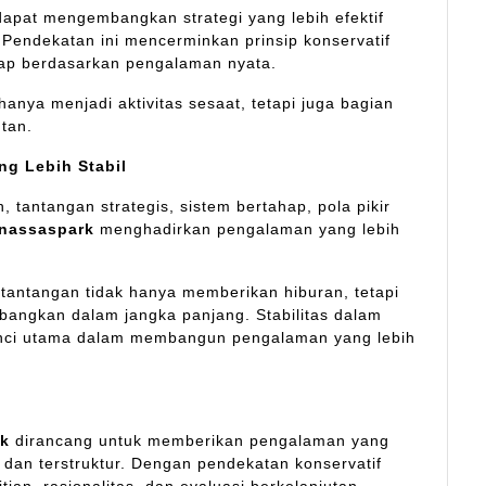
dapat mengembangkan strategi yang lebih efektif
Pendekatan ini mencerminkan prinsip konservatif
ap berdasarkan pengalaman nyata.
anya menjadi aktivitas sesaat, tetapi juga bagian
tan.
g Lebih Stabil
tantangan strategis, sistem bertahap, pola pikir
nassaspark
menghadirkan pengalaman yang lebih
tantangan tidak hanya memberikan hiburan, tetapi
mbangkan dalam jangka panjang. Stabilitas dalam
unci utama dalam membangun pengalaman yang lebih
rk
dirancang untuk memberikan pengalaman yang
k dan terstruktur. Dengan pendekatan konservatif