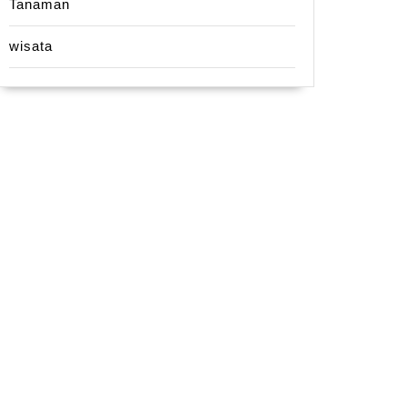
Tanaman
wisata