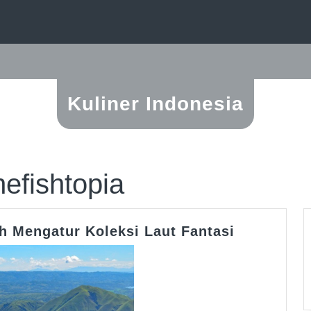
Kuliner Indonesia
efishtopia
Thefishtop
h Mengatur Koleksi Laut Fantasi
Trik
Mudah
Mengatur
Koleksi