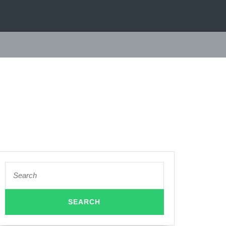
ia:
Search
for: