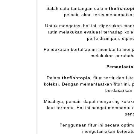
Salah satu tantangan dalam
thefishtop
pemain akan terus mendapatkan 
Untuk mengatasi hal ini, diperlukan ma
rutin melakukan evaluasi terhadap kol
perlu disimpan, dipin
Pendekatan bertahap ini membantu menj
melakukan perubah
Pemanfaatan
Dalam
thefishtopia
, fitur sortir dan f
koleksi. Dengan memanfaatkan fitur ini
berdasarkan 
Misalnya, pemain dapat menyaring koleks
laut tertentu. Hal ini sangat membant
peng
Penggunaan fitur ini secara opti
mengutamakan keteratu