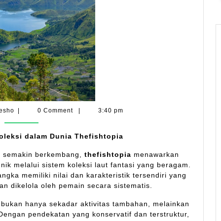
Laut
Fantasi
Shesho
esho
|
0 Comment
|
3:40 pm
leksi dalam Dunia Thefishtopia
ng semakin berkembang,
thefishtopia
menawarkan
ik melalui sistem koleksi laut fantasi yang beragam.
angka memiliki nilai dan karakteristik tersendiri yang
an dikelola oleh pemain secara sistematis.
bukan hanya sekadar aktivitas tambahan, melainkan
 Dengan pendekatan yang konservatif dan terstruktur,