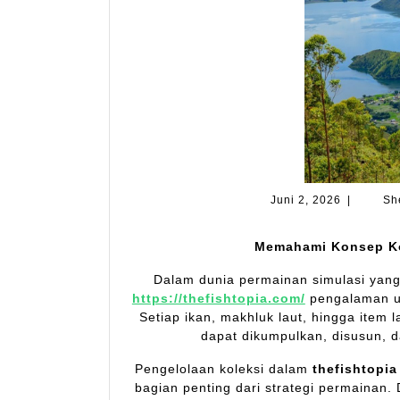
Juni
Juni 2, 2026
|
Sh
2,
2026
Memahami Konsep Ko
Dalam dunia permainan simulasi ya
https://thefishtopia.com/
pengalaman un
Setiap ikan, makhluk laut, hingga item l
dapat dikumpulkan, disusun, d
Pengelolaan koleksi dalam
thefishtopia
bagian penting dari strategi permainan.