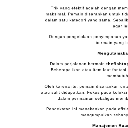
Trik yang efektif adalah dengan me
maksimal. Pemain disarankan untuk ti
dalam satu kategori yang sama. Sebalikn
agar l
Dengan pengelolaan penyimpanan yan
bermain yang l
Mengutamakan
Dalam perjalanan bermain
thefishto
Beberapa ikan atau item laut fantasi 
membutuhk
Oleh karena itu, pemain disarankan untu
atau sulit didapatkan. Fokus pada koleks
dalam permainan sekaligus membe
Pendekatan ini menekankan pada efisi
mengumpulkan sebanya
Manajemen Ruan