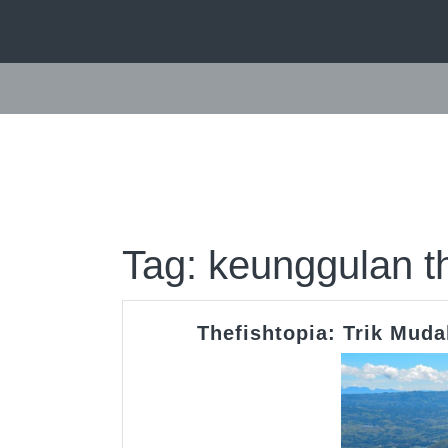
Skip
to
content
Tag:
keunggulan th
Thefishtopia: Trik Muda