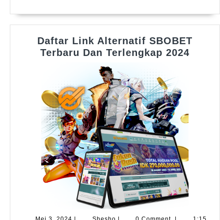
Daftar Link Alternatif SBOBET
Dafta
Terbaru Dan Terlengkap 2024
Link
Altern
SBOB
Terba
Dan
Terle
2024
Mei
Shesho
Mei 3, 2024
|
Shesho
|
0 Comment
|
1:15