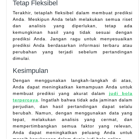
Tetap Fleksibel
Terakhir, tetaplah fleksibel dalam membuat prediksi
Anda. Meskipun Anda telah melakukan semua riset
dan analisis yang diperlukan, tetap ada
kemungkinan hasil yang tidak sesuai dengan
prediksi Anda. Jangan ragu untuk menyesuaikan
prediksi Anda berdasarkan informasi terbaru atau
perubahan yang terjadi sebelum pertandingan
dimulai.
Kesimpulan
Dengan menggunakan langkah-langkah di atas,
Anda dapat meningkatkan kemampuan Anda untuk
membuat prediksi yang akurat dalam
judi bola
terpercaya
. Ingatlah bahwa tidak ada jaminan dalam
perjudian, dan hasil pertandingan dapat selalu
berubah. Namun, dengan menggunakan data yang
tepat, melakukan analisis yang cermat, dan
mempertimbangkan semua faktor yang relevan,
Anda dapat meningkatkan peluang Anda untuk
meraih kesuksesan dalam dunia judi bola online.