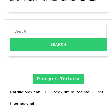
Search
for:
Pos-pos Terbaru
Parrilla Mexican Grill Cocok untuk Pecinta Kuliner
Internasional