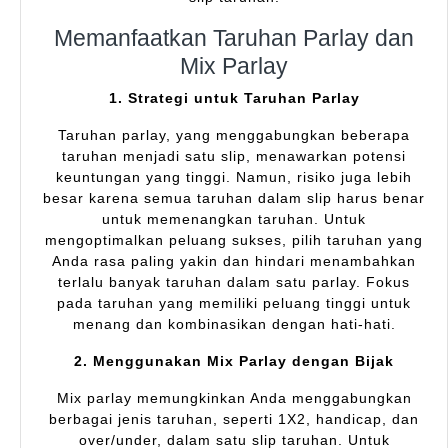
Memanfaatkan Taruhan Parlay dan
Mix Parlay
1. Strategi untuk Taruhan Parlay
Taruhan parlay, yang menggabungkan beberapa
taruhan menjadi satu slip, menawarkan potensi
keuntungan yang tinggi. Namun, risiko juga lebih
besar karena semua taruhan dalam slip harus benar
untuk memenangkan taruhan. Untuk
mengoptimalkan peluang sukses, pilih taruhan yang
Anda rasa paling yakin dan hindari menambahkan
terlalu banyak taruhan dalam satu parlay. Fokus
pada taruhan yang memiliki peluang tinggi untuk
menang dan kombinasikan dengan hati-hati.
2. Menggunakan Mix Parlay dengan Bijak
Mix parlay memungkinkan Anda menggabungkan
berbagai jenis taruhan, seperti 1X2, handicap, dan
over/under, dalam satu slip taruhan. Untuk