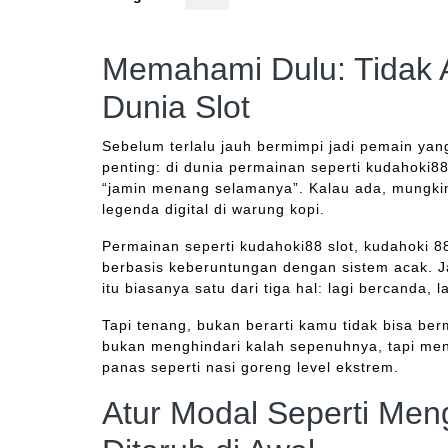
Memahami Dulu: Tidak A
Dunia Slot
Sebelum terlalu jauh bermimpi jadi pemain yang 
penting: di dunia permainan seperti kudahoki88
“jamin menang selamanya”. Kalau ada, mungkin
legenda digital di warung kopi.
Permainan seperti kudahoki88 slot, kudahoki 8
berbasis keberuntungan dengan sistem acak. Ja
itu biasanya satu dari tiga hal: lagi bercanda, 
Tapi tenang, bukan berarti kamu tidak bisa berma
bukan menghindari kalah sepenuhnya, tapi men
panas seperti nasi goreng level ekstrem.
Atur Modal Seperti Me