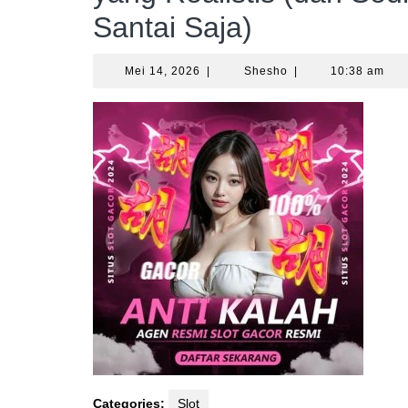
Santai Saja)
Mei
Shesho
Mei 14, 2026
|
Shesho
|
10:38 am
14,
2026
Categories:
Slot