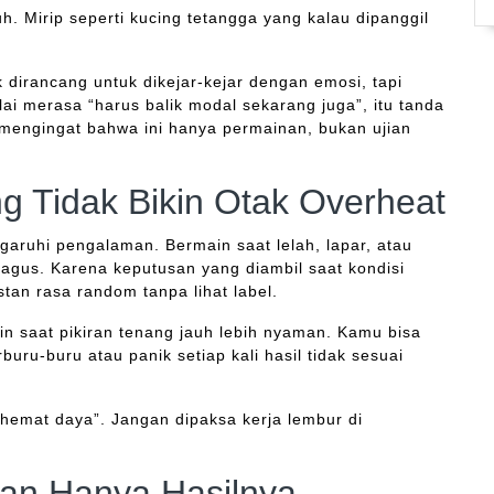
h. Mirip seperti kucing tetangga yang kalau dipanggil
 dirancang untuk dikejar-kejar dengan emosi, tapi
ai merasa “harus balik modal sekarang juga”, itu tanda
n mengingat bahwa ini hanya permainan, bukan ujian
g Tidak Bikin Otak Overheat
aruhi pengalaman. Bermain saat lelah, lapar, atau
bagus. Karena keputusan yang diambil saat kondisi
stan rasa random tanpa lihat label.
in saat pikiran tenang jauh lebih nyaman. Kamu bisa
buru-buru atau panik setiap kali hasil tidak sesuai
 hemat daya”. Jangan dipaksa kerja lembur di
kan Hanya Hasilnya