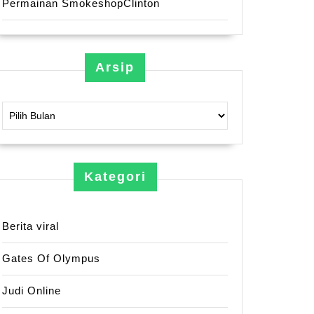
Permainan SmokeshopClinton
Arsip
Arsip
Kategori
Berita viral
Gates Of Olympus
Judi Online