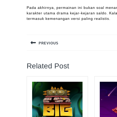
Pada akhirnya, permainan ini bukan soal menan
karakter utama drama kejar-kejaran saldo. Kalau
termasuk kemenangan versi paling realistis.
Navigasi
pos
PREVIOUS
Previous
post:
Related Post