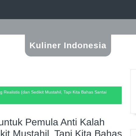
Kuliner Indonesia
Realistis (dan Sedikit Mustahil, Tapi Kita Bahas Santai
untuk Pemula Anti Kalah
kit Mustahil, Tapi Kita Bahas