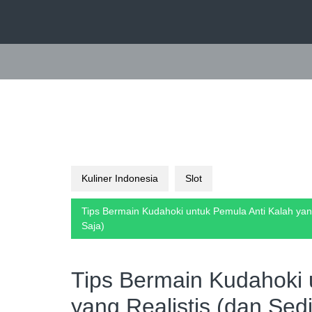
Skip
to
content
Kuliner Indonesia
Slot
Tips Bermain Kudahoki untuk Pemula Anti Kalah yang 
Saja)
Tips Bermain Kudahoki 
yang Realistis (dan Sedi