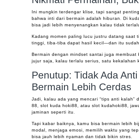
Ini mungkin terdengar klise, tapi sangat penti
bahwa inti dari bermain adalah hiburan. Di ku
bisa jadi lebih menyenangkan kalau tidak terlal
Kadang momen paling lucu justru datang saat t
tinggi, tiba-tiba dapat hasil kecil—dan itu su
Bermain dengan mindset santai juga membuat k
jujur saja, kalau terlalu serius, satu kekalahan 
Penutup: Tidak Ada Anti
Bermain Lebih Cerdas
Jadi, kalau ada yang mencari “tips anti kalah” 
88, slot kuda hoki88, atau slot kudahoki88, j
jaminan seperti itu.
Tapi kabar baiknya, kamu bisa bermain lebih bij
modal, menjaga emosi, memilih waktu yang tep
bisa jauh lebih nyaman dan tidak bikin stres.