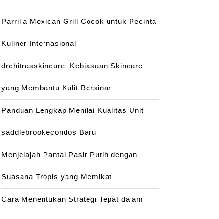
Parrilla Mexican Grill Cocok untuk Pecinta
Kuliner Internasional
drchitrasskincure: Kebiasaan Skincare
yang Membantu Kulit Bersinar
Panduan Lengkap Menilai Kualitas Unit
saddlebrookecondos Baru
Menjelajah Pantai Pasir Putih dengan
Suasana Tropis yang Memikat
Cara Menentukan Strategi Tepat dalam