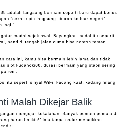
i88 adalah langsung bermain seperti baru dapat bonus
pan “sekali spin langsung liburan ke luar negeri”.
 lagi.”
ngatur modal sejak awal. Bayangkan modal itu seperti
wal, nanti di tengah jalan cuma bisa nonton teman
an cara ini, kamu bisa bermain lebih lama dan tidak
tau slot kudahoki88, durasi bermain yang stabil sering
npa rem.
i itu seperti sinyal WiFi: kadang kuat, kadang hilang
ti Malah Dikejar Balik
an: jangan mengejar kekalahan. Banyak pemain pemula di
arang harus balikin!” lalu tanpa sadar menaikkan
endiri.