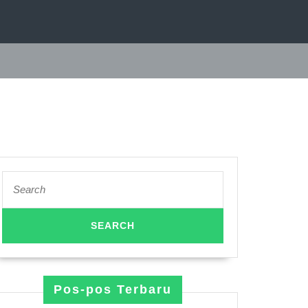
Search
for:
Pos-pos Terbaru