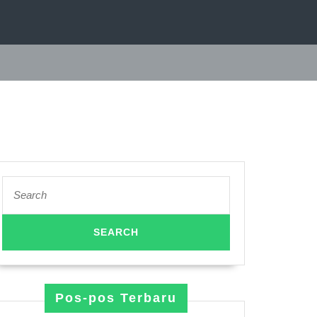
Search
for:
Pos-pos Terbaru