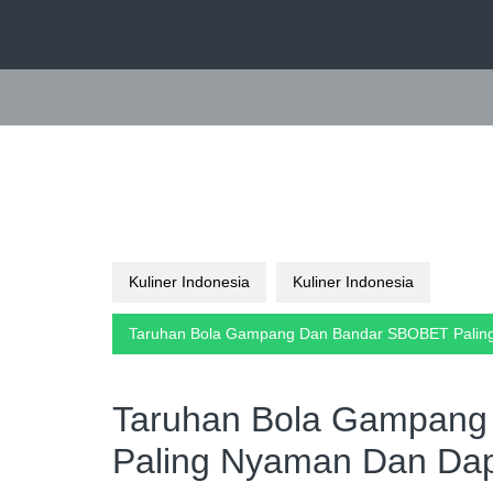
Skip
to
content
Kuliner Indonesia
Kuliner Indonesia
Taruhan Bola Gampang Dan Bandar SBOBET Palin
Taruhan Bola Gampan
Paling Nyaman Dan Dap