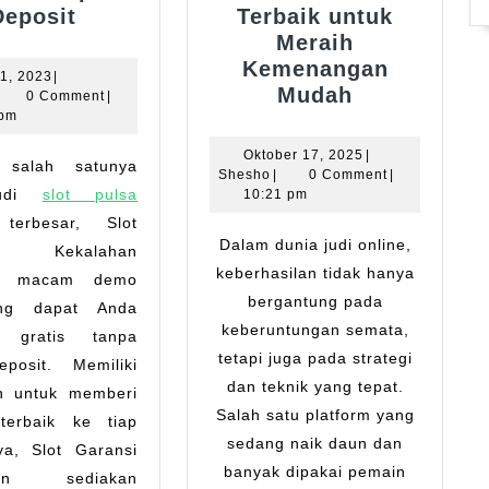
Slot
Deposit
Terbaik untuk
Garansi
Meraih
Kekalahan:
Kemenangan
Juli
21, 2023
|
Demo
Ceriabet
Mudah
hesho
21,
0 Comment
|
2023
 pm
Slot
Gampang
Jackpot
Menang:
Oktober
Oktober 17, 2025
|
Gratis
Strategi
Shesho
17,
Shesho
|
0 Comment
|
judi
slot pulsa
2025
Tanpa
10:21 pm
dan
Deposit
Teknik
 terbesar, Slot
Dalam dunia judi online,
Terbaik
si Kekalahan
:
keberhasilan tidak hanya
untuk
an macam demo
Meraih
bergantung pada
ang dapat Anda
Kemenanga
keberuntungan semata,
n gratis tanpa
Mudah
tetapi juga pada strategi
eposit. Memiliki
dan teknik yang tepat.
n untuk memberi
Salah satu platform yang
 terbaik ke tiap
sedang naik daun dan
ya, Slot Garansi
banyak dipakai pemain
han sediakan