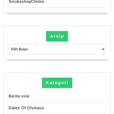
SmokeshopClinton
Arsip
Arsip
Kategori
Berita viral
Gates Of Olympus