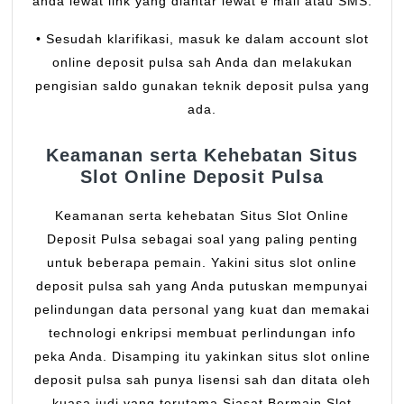
anda lewat link yang diantar lewat e mail atau SMS.
• Sesudah klarifikasi, masuk ke dalam account slot
online deposit pulsa sah Anda dan melakukan
pengisian saldo gunakan teknik deposit pulsa yang
ada.
Keamanan serta Kehebatan Situs
Slot Online Deposit Pulsa
Keamanan serta kehebatan Situs Slot Online
Deposit Pulsa sebagai soal yang paling penting
untuk beberapa pemain. Yakini situs slot online
deposit pulsa sah yang Anda putuskan mempunyai
pelindungan data personal yang kuat dan memakai
technologi enkripsi membuat perlindungan info
peka Anda. Disamping itu yakinkan situs slot online
deposit pulsa sah punya lisensi sah dan ditata oleh
kuasa judi yang terutama.Siasat Bermain Slot