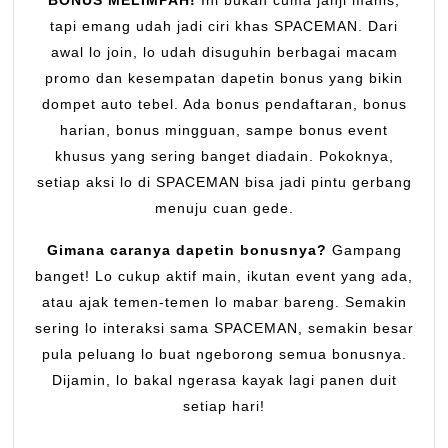
tapi emang udah jadi ciri khas SPACEMAN. Dari
awal lo join, lo udah disuguhin berbagai macam
promo dan kesempatan dapetin bonus yang bikin
dompet auto tebel. Ada bonus pendaftaran, bonus
harian, bonus mingguan, sampe bonus event
khusus yang sering banget diadain. Pokoknya,
setiap aksi lo di SPACEMAN bisa jadi pintu gerbang
menuju cuan gede.
Gimana caranya dapetin bonusnya?
Gampang
banget! Lo cukup aktif main, ikutan event yang ada,
atau ajak temen-temen lo mabar bareng. Semakin
sering lo interaksi sama SPACEMAN, semakin besar
pula peluang lo buat ngeborong semua bonusnya.
Dijamin, lo bakal ngerasa kayak lagi panen duit
setiap hari!