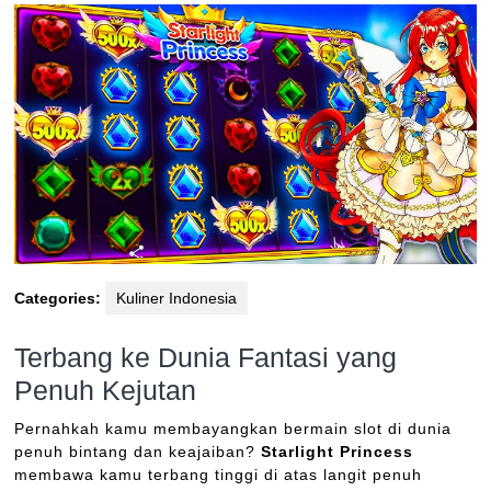
2025
Categories:
Kuliner Indonesia
Terbang ke Dunia Fantasi yang
Penuh Kejutan
Pernahkah kamu membayangkan bermain slot di dunia
penuh bintang dan keajaiban?
Starlight Princess
membawa kamu terbang tinggi di atas langit penuh