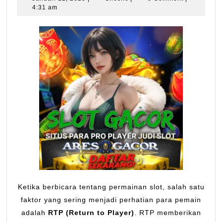
Masih
12,
4:31 am
2025
Bisa
Menang?
Ketika berbicara tentang permainan slot, salah satu
faktor yang sering menjadi perhatian para pemain
adalah
RTP (Return to Player)
. RTP memberikan