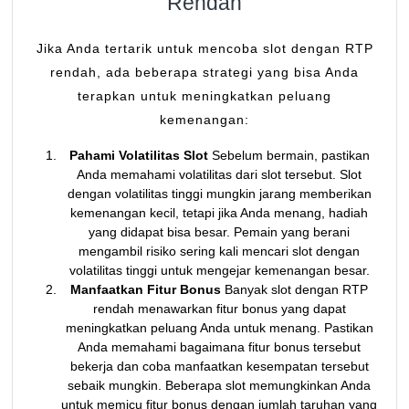
Rendah
Jika Anda tertarik untuk mencoba slot dengan RTP
rendah, ada beberapa strategi yang bisa Anda
terapkan untuk meningkatkan peluang
kemenangan:
Pahami Volatilitas Slot
Sebelum bermain, pastikan
Anda memahami volatilitas dari slot tersebut. Slot
dengan volatilitas tinggi mungkin jarang memberikan
kemenangan kecil, tetapi jika Anda menang, hadiah
yang didapat bisa besar. Pemain yang berani
mengambil risiko sering kali mencari slot dengan
volatilitas tinggi untuk mengejar kemenangan besar.
Manfaatkan Fitur Bonus
Banyak slot dengan RTP
rendah menawarkan fitur bonus yang dapat
meningkatkan peluang Anda untuk menang. Pastikan
Anda memahami bagaimana fitur bonus tersebut
bekerja dan coba manfaatkan kesempatan tersebut
sebaik mungkin. Beberapa slot memungkinkan Anda
untuk memicu fitur bonus dengan jumlah taruhan yang