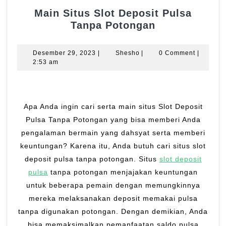
Main Situs Slot Deposit Pulsa
Main
Tanpa Potongan
Situs
Slot
Desember
Shesho
Desember 29, 2023
|
Shesho
|
0 Comment
|
Deposit
29,
2:53 am
2023
Pulsa
Tanpa
Potongan
Apa Anda ingin cari serta main situs Slot Deposit
Pulsa Tanpa Potongan yang bisa memberi Anda
pengalaman bermain yang dahsyat serta memberi
keuntungan? Karena itu, Anda butuh cari situs slot
deposit pulsa tanpa potongan. Situs
slot deposit
pulsa
tanpa potongan menjajakan keuntungan
untuk beberapa pemain dengan memungkinnya
mereka melaksanakan deposit memakai pulsa
tanpa digunakan potongan. Dengan demikian, Anda
bisa memaksimalkan pemanfaatan saldo pulsa