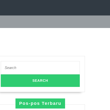
Search
for:
Pos-pos Terbaru