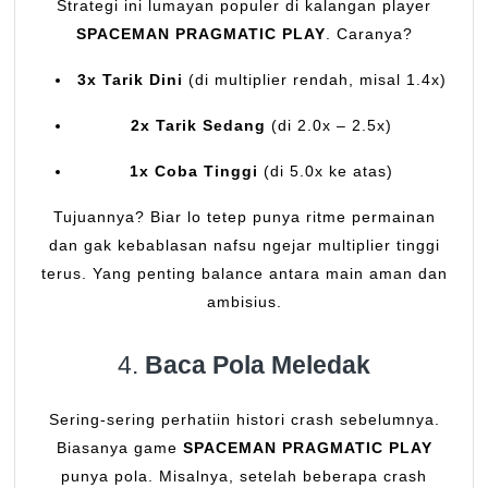
Strategi ini lumayan populer di kalangan player
SPACEMAN PRAGMATIC PLAY
. Caranya?
3x Tarik Dini
(di multiplier rendah, misal 1.4x)
2x Tarik Sedang
(di 2.0x – 2.5x)
1x Coba Tinggi
(di 5.0x ke atas)
Tujuannya? Biar lo tetep punya ritme permainan
dan gak kebablasan nafsu ngejar multiplier tinggi
terus. Yang penting balance antara main aman dan
ambisius.
4.
Baca Pola Meledak
Sering-sering perhatiin histori crash sebelumnya.
Biasanya game
SPACEMAN PRAGMATIC PLAY
punya pola. Misalnya, setelah beberapa crash