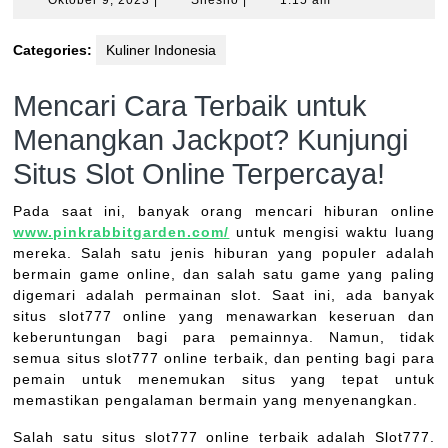
Oktober 9, 2023
|
Shesho
|
1:15 am
9,
2023
Categories:
Kuliner Indonesia
Mencari Cara Terbaik untuk
Menangkan Jackpot? Kunjungi
Situs Slot Online Terpercaya!
Pada saat ini, banyak orang mencari hiburan online
www.pinkrabbitgarden.com/
untuk mengisi waktu luang
mereka. Salah satu jenis hiburan yang populer adalah
bermain game online, dan salah satu game yang paling
digemari adalah permainan slot. Saat ini, ada banyak
situs slot777 online yang menawarkan keseruan dan
keberuntungan bagi para pemainnya. Namun, tidak
semua situs slot777 online terbaik, dan penting bagi para
pemain untuk menemukan situs yang tepat untuk
memastikan pengalaman bermain yang menyenangkan.
Salah satu situs slot777 online terbaik adalah Slot777.