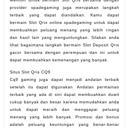
provider spadegaming juga merupakan langkah
terbaik yang dapat diandalkan. Kamu dapat
bermain Slot Qris online spadegaming untuk dapat
membuahkan peluang menang yang lebih ringan
dan hasil lain yang menguntungkan. Silakan anda
lihat bagaimana langkah bermain Slot Deposit Qris
gacor bersama dengan perempuan dan ini untuk
dapat membuahkan kemenangan yang banyak.
Situs Slot Qris CQ9
Cq9 gaming juga dapat menjadi andalan terbaik
setelah itu dapat digunakan. Andalan permainan
terbaik yang ada di sini dapat membuahkan duwit
cukup banyak dan besar karena memudahkan anda
untuk dapat meraih dan menggapai peluang
menang yang lebih banyak. Promosi dan bonus
adalah peluang keuntungan yang benar-benar