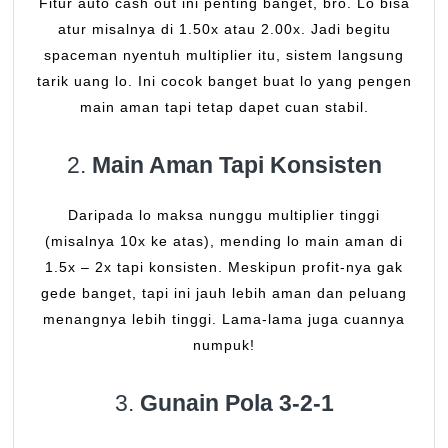
Fitur auto cash out ini penting banget, bro. Lo bisa
atur misalnya di 1.50x atau 2.00x. Jadi begitu
spaceman nyentuh multiplier itu, sistem langsung
tarik uang lo. Ini cocok banget buat lo yang pengen
main aman tapi tetap dapet cuan stabil.
2.
Main Aman Tapi Konsisten
Daripada lo maksa nunggu multiplier tinggi
(misalnya 10x ke atas), mending lo main aman di
1.5x – 2x tapi konsisten. Meskipun profit-nya gak
gede banget, tapi ini jauh lebih aman dan peluang
menangnya lebih tinggi. Lama-lama juga cuannya
numpuk!
3.
Gunain Pola 3-2-1