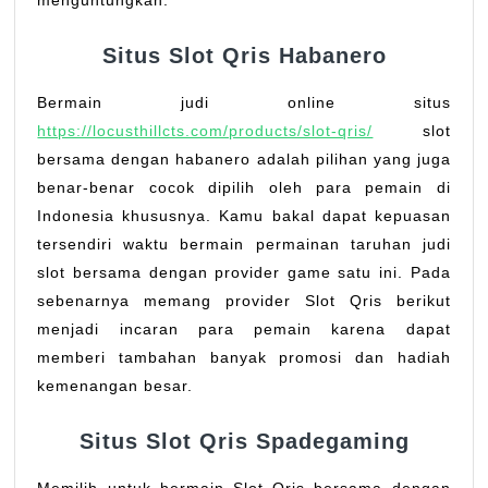
Situs Slot Qris Habanero
Bermain judi online situs
https://locusthillcts.com/products/slot-qris/
slot
bersama dengan habanero adalah pilihan yang juga
benar-benar cocok dipilih oleh para pemain di
Indonesia khususnya. Kamu bakal dapat kepuasan
tersendiri waktu bermain permainan taruhan judi
slot bersama dengan provider game satu ini. Pada
sebenarnya memang provider Slot Qris berikut
menjadi incaran para pemain karena dapat
memberi tambahan banyak promosi dan hadiah
kemenangan besar.
Situs Slot Qris Spadegaming
Memilih untuk bermain Slot Qris bersama dengan