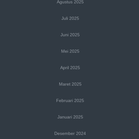
Agustus 2025
Juli 2025
Juni 2025
Mei 2025
April 2025
Maret 2025
Februari 2025
Januari 2025
Desember 2024