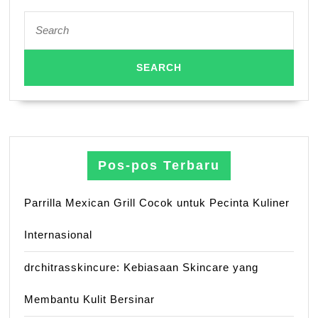
Search
for:
Pos-pos Terbaru
Parrilla Mexican Grill Cocok untuk Pecinta Kuliner
Internasional
drchitrasskincure: Kebiasaan Skincare yang
Membantu Kulit Bersinar