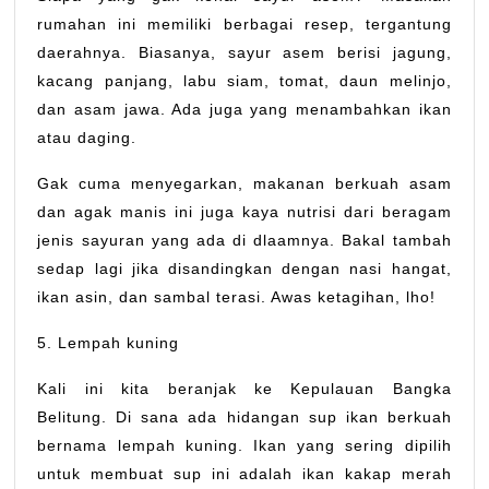
rumahan ini memiliki berbagai resep, tergantung
daerahnya. Biasanya, sayur asem berisi jagung,
kacang panjang, labu siam, tomat, daun melinjo,
dan asam jawa. Ada juga yang menambahkan ikan
atau daging.
Gak cuma menyegarkan, makanan berkuah asam
dan agak manis ini juga kaya nutrisi dari beragam
jenis sayuran yang ada di dlaamnya. Bakal tambah
sedap lagi jika disandingkan dengan nasi hangat,
ikan asin, dan sambal terasi. Awas ketagihan, lho!
5. Lempah kuning
Kali ini kita beranjak ke Kepulauan Bangka
Belitung. Di sana ada hidangan sup ikan berkuah
bernama lempah kuning. Ikan yang sering dipilih
untuk membuat sup ini adalah ikan kakap merah