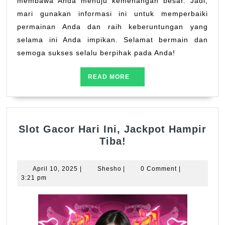
membawa Anda menuju kemenangan besar. Jadi,
mari gunakan informasi ini untuk memperbaiki
permainan Anda dan raih keberuntungan yang
selama ini Anda impikan. Selamat bermain dan
semoga sukses selalu berpihak pada Anda!
READ
READ MORE
MORE
Slot Gacor Hari Ini, Jackpot Hampir
Slot
Tiba!
Gacor
Hari
April
Shesho
April 10, 2025
|
Shesho
|
0 Comment
|
Ini,
10,
3:21 pm
2025
Jackpot
Hampir
Tiba!