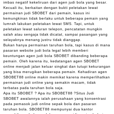
imbas negatif kekeliruan dari agen judi bola yang besar.
Kecuali itu, berkaitan dengan bukti peletakan lewat
permainan judi SBOBET dari pemain, kasus ini
kemungkinan tidak berlaku untuk beberapa pemain yang
lumrah lakukan peletakan lewat SMS. Tapi, untuk
peletakan lewat saluran telepon, pencatatan mungkin
salah atau sengaja tidak dicatat, sampai pasangan yang
selayaknya menang justru tidak dianggap.
Bukan hanya permainan taruhan bola, tapi kasus di mana
pasaran website judi bola legal lebih memberi
keuntungan agen judi bola SBOBET dibanding beberapa
pemain. Oleh karena itu, kedatangan agen SBOBET
online menjadi jalan keluar singkat dan tutupi kekurangan
yang bisa merugikan beberapa pemain. Kehadiran agen
SBOBET88 online makin memikat karena memperlihatkan
permainan judi online yang semakin macam, tidak
terbatas pada taruhan bola saja.
Apa itu SBOBET ? Apa itu SBOBET88 ?Situs Judi
SBOBET awalannya ialah perusahaan yang konsentrasi
pada pemasok judi online sepak bola dan pasaran
taruhan bola. SBOBET88 mempunyai dua kantor