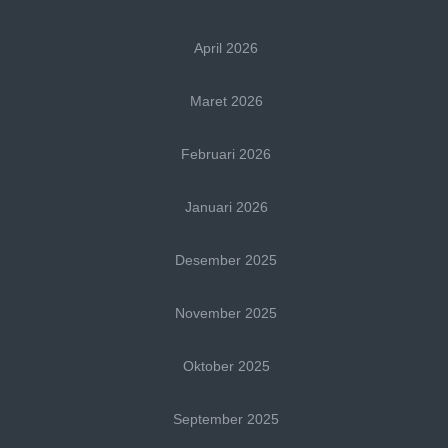
April 2026
Maret 2026
Februari 2026
Januari 2026
Desember 2025
November 2025
Oktober 2025
September 2025