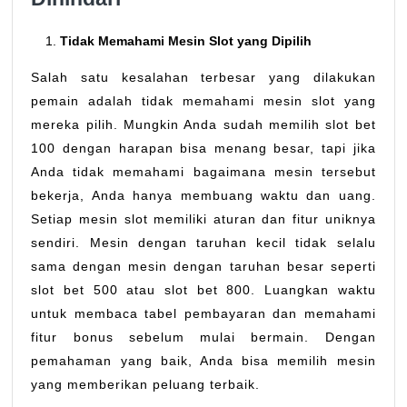
Tidak Memahami Mesin Slot yang Dipilih
Salah satu kesalahan terbesar yang dilakukan
pemain adalah tidak memahami mesin slot yang
mereka pilih. Mungkin Anda sudah memilih slot bet
100 dengan harapan bisa menang besar, tapi jika
Anda tidak memahami bagaimana mesin tersebut
bekerja, Anda hanya membuang waktu dan uang.
Setiap mesin slot memiliki aturan dan fitur uniknya
sendiri. Mesin dengan taruhan kecil tidak selalu
sama dengan mesin dengan taruhan besar seperti
slot bet 500 atau slot bet 800. Luangkan waktu
untuk membaca tabel pembayaran dan memahami
fitur bonus sebelum mulai bermain. Dengan
pemahaman yang baik, Anda bisa memilih mesin
yang memberikan peluang terbaik.