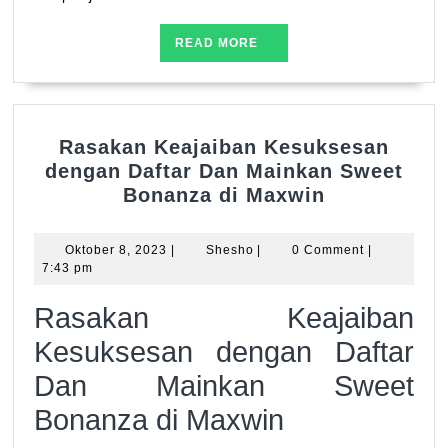
READ
READ MORE
MORE
Rasakan Keajaiban Kesuksesan
dengan Daftar Dan Mainkan Sweet
Rasakan
Bonanza di Maxwin
Keajaiban
Kesuksesa
Oktober
Shesho
Oktober 8, 2023
|
Shesho
|
0 Comment
|
dengan
8,
7:43 pm
2023
Daftar
Rasakan Keajaiban
Dan
Mainkan
Kesuksesan dengan Daftar
Sweet
Dan Mainkan Sweet
Bonanza
di
Bonanza di Maxwin
Maxwin