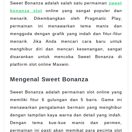
Sweet Bonanza adalah salah satu permainan
sweet
bonanza slot
online yang sangat populer dan
menarik. Dikembangkan oleh Pragmatic Play,
permainan ini menawarkan tema manis dan
menggoda dengan grafik yang indah dan fitur-fitur
menarik. Jika Anda mencari cara baru untuk
menghibur diri dan mencari kesenangan, sangat
disarankan untuk mencoba Sweet Bonanza di
platform slot online Maxwin.
Mengenal Sweet Bonanza
Sweet Bonanza adalah permainan slot online yang
memiliki fitur 6 gulungan dan 5 baris. Game ini
menawarkan pengalaman bermain yang menghibur
dengan tampilan kaya warna dan detail yang indah.
Dengan tema kue-kue manis dan permen,
permainan ini pasti akan memikat para pecinta slot