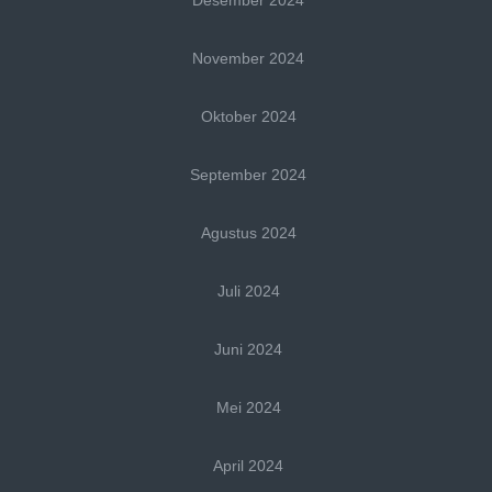
Desember 2024
November 2024
Oktober 2024
September 2024
Agustus 2024
Juli 2024
Juni 2024
Mei 2024
April 2024