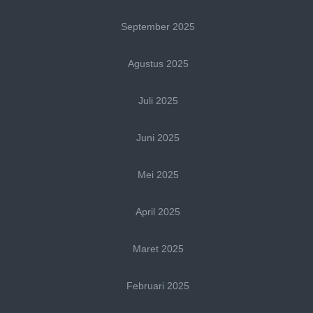
September 2025
Agustus 2025
Juli 2025
Juni 2025
Mei 2025
April 2025
Maret 2025
Februari 2025