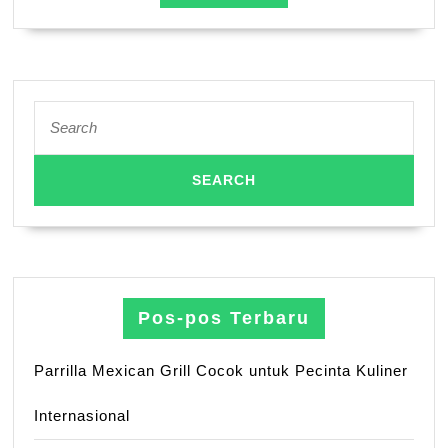
MORE
Search
for:
Pos-pos Terbaru
Parrilla Mexican Grill Cocok untuk Pecinta Kuliner
Internasional