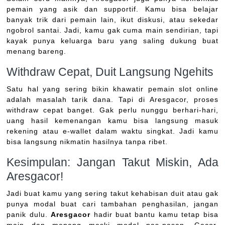
pemain yang asik dan supportif. Kamu bisa belajar
banyak trik dari pemain lain, ikut diskusi, atau sekedar
ngobrol santai. Jadi, kamu gak cuma main sendirian, tapi
kayak punya keluarga baru yang saling dukung buat
menang bareng.
Withdraw Cepat, Duit Langsung Ngehits
Satu hal yang sering bikin khawatir pemain slot online
adalah masalah tarik dana. Tapi di Aresgacor, proses
withdraw cepat banget. Gak perlu nunggu berhari-hari,
uang hasil kemenangan kamu bisa langsung masuk
rekening atau e-wallet dalam waktu singkat. Jadi kamu
bisa langsung nikmatin hasilnya tanpa ribet.
Kesimpulan: Jangan Takut Miskin, Ada
Aresgacor!
Jadi buat kamu yang sering takut kehabisan duit atau gak
punya modal buat cari tambahan penghasilan, jangan
panik dulu.
Aresgacor
hadir buat bantu kamu tetap bisa