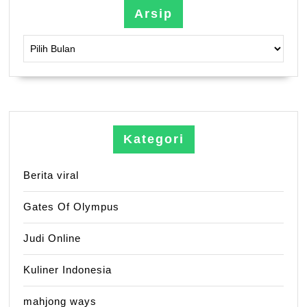
Arsip
Arsip
Kategori
Berita viral
Gates Of Olympus
Judi Online
Kuliner Indonesia
mahjong ways