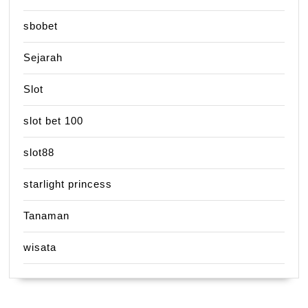
sbobet
Sejarah
Slot
slot bet 100
slot88
starlight princess
Tanaman
wisata