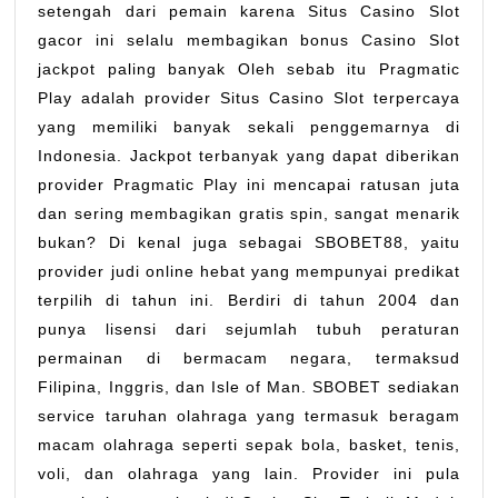
setengah dari pemain karena Situs Casino Slot
gacor ini selalu membagikan bonus Casino Slot
jackpot paling banyak Oleh sebab itu Pragmatic
Play adalah provider Situs Casino Slot terpercaya
yang memiliki banyak sekali penggemarnya di
Indonesia. Jackpot terbanyak yang dapat diberikan
provider Pragmatic Play ini mencapai ratusan juta
dan sering membagikan gratis spin, sangat menarik
bukan? Di kenal juga sebagai SBOBET88, yaitu
provider judi online hebat yang mempunyai predikat
terpilih di tahun ini. Berdiri di tahun 2004 dan
punya lisensi dari sejumlah tubuh peraturan
permainan di bermacam negara, termaksud
Filipina, Inggris, dan Isle of Man. SBOBET sediakan
service taruhan olahraga yang termasuk beragam
macam olahraga seperti sepak bola, basket, tenis,
voli, dan olahraga yang lain. Provider ini pula