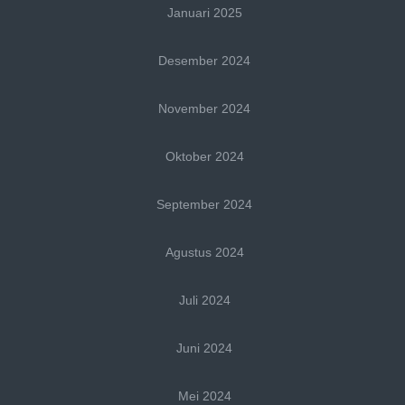
Januari 2025
Desember 2024
November 2024
Oktober 2024
September 2024
Agustus 2024
Juli 2024
Juni 2024
Mei 2024