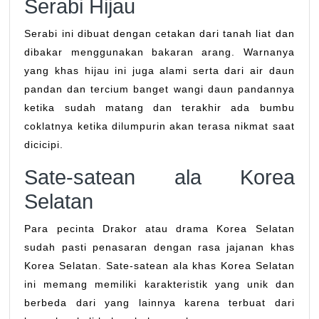
Serabi Hijau
Serabi ini dibuat dengan cetakan dari tanah liat dan
dibakar menggunakan bakaran arang. Warnanya
yang khas hijau ini juga alami serta dari air daun
pandan dan tercium banget wangi daun pandannya
ketika sudah matang dan terakhir ada bumbu
coklatnya ketika dilumpurin akan terasa nikmat saat
dicicipi.
Sate-satean ala Korea
Selatan
Para pecinta Drakor atau drama Korea Selatan
sudah pasti penasaran dengan rasa jajanan khas
Korea Selatan. Sate-satean ala khas Korea Selatan
ini memang memiliki karakteristik yang unik dan
berbeda dari yang lainnya karena terbuat dari