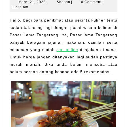
Maret
Shesho
Maret 21, 2022
|
Shesho
|
0 Comment
|
Kota
21,
11:26 am
2022
Tang
Hallo. bagi para penikmat atau pecinta kuliner tentu
sudah tak asing lagi dengan pusat wisata kuliner di
Pasar Lama Tangerang. Ya, Pasar lama Tangerang
banyak beragam jajanan makanan, camilan serta
minuman yang sudah
slot online
dijajakan di sana.
Untuk harga jangan ditanyakan lagi sudah pastinya
murah meriah. Jika anda belum mencoba atau
belum pernah datang kesana ada 5 rekomendasi.