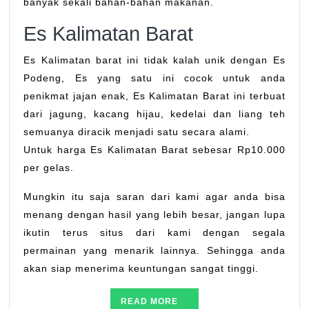
banyak sekali bahan-bahan makanan.
Es Kalimatan Barat
Es Kalimatan barat ini tidak kalah unik dengan Es
Podeng, Es yang satu ini cocok untuk anda
penikmat jajan enak, Es Kalimatan Barat ini terbuat
dari jagung, kacang hijau, kedelai dan liang teh
semuanya diracik menjadi satu secara alami.
Untuk harga Es Kalimatan Barat sebesar Rp10.000
per gelas.
Mungkin itu saja saran dari kami agar anda bisa
menang dengan hasil yang lebih besar, jangan lupa
ikutin terus situs dari kami dengan segala
permainan yang menarik lainnya. Sehingga anda
akan siap menerima keuntungan sangat tinggi.
READ
READ MORE