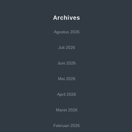
Archives
Agustus 2026
Juli 2026
Juni 2026
Mei 2026
April 2026
Maret 2026
Februari 2026