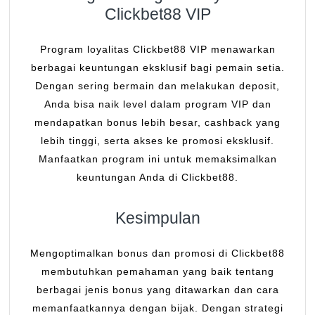
Clickbet88 VIP
Program loyalitas Clickbet88 VIP menawarkan
berbagai keuntungan eksklusif bagi pemain setia.
Dengan sering bermain dan melakukan deposit,
Anda bisa naik level dalam program VIP dan
mendapatkan bonus lebih besar, cashback yang
lebih tinggi, serta akses ke promosi eksklusif.
Manfaatkan program ini untuk memaksimalkan
keuntungan Anda di Clickbet88.
Kesimpulan
Mengoptimalkan bonus dan promosi di Clickbet88
membutuhkan pemahaman yang baik tentang
berbagai jenis bonus yang ditawarkan dan cara
memanfaatkannya dengan bijak. Dengan strategi