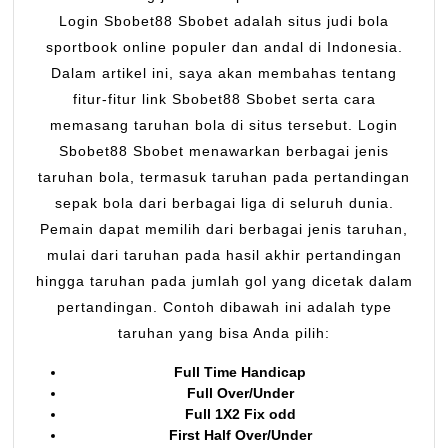
Login Sbobet88 Sbobet adalah situs judi bola
sportbook online populer dan andal di Indonesia.
Dalam artikel ini, saya akan membahas tentang
fitur-fitur link Sbobet88 Sbobet serta cara
memasang taruhan bola di situs tersebut. Login
Sbobet88 Sbobet menawarkan berbagai jenis
taruhan bola, termasuk taruhan pada pertandingan
sepak bola dari berbagai liga di seluruh dunia.
Pemain dapat memilih dari berbagai jenis taruhan,
mulai dari taruhan pada hasil akhir pertandingan
hingga taruhan pada jumlah gol yang dicetak dalam
pertandingan. Contoh dibawah ini adalah type
taruhan yang bisa Anda pilih:
Full Time Handicap
Full Over/Under
Full 1X2 Fix odd
First Half Over/Under