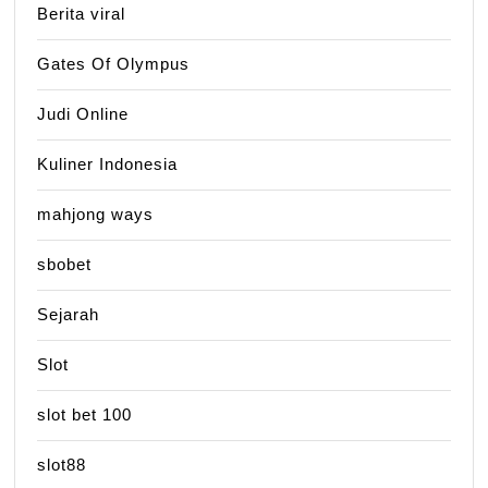
Berita viral
Gates Of Olympus
Judi Online
Kuliner Indonesia
mahjong ways
sbobet
Sejarah
Slot
slot bet 100
slot88