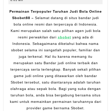
2023
Bola
Online
Permainan Terpopuler Taruhan Judi Bola Online
Sbobet88
Sbobet88 –
Selamat datang di situs bandar judi
bola online resmi dan terpercaya di Indonesia.
Kami merupakan salah satu pilihan agen judi bola
resmi perwakilan dari
sbobet
yang ada di
Indonesia. Sebagaimana diketahui bahwa nama
sbobet selama ini sangatlah populer, familiar dan
juga terkenal. Hal itu karena memang itu
merupakan satu Bandar judi online terbaik dan
terpercaya serta terlengkap. Banyak sekali pilihan
game judi online yang ditawarkan oleh bandar
Sbobet tersebut, satu diantaranya adalah taruhan
olahraga atau sepak bola. Bagi yang suka dengan
taruhan bola, anda bisa bergabung bersama situs
kami untuk memainkan permainan taruhannya dari
provider game bernama Sbobet.