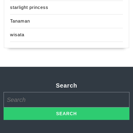
starlight princess
Tanaman
wisata
Search
Search
for: