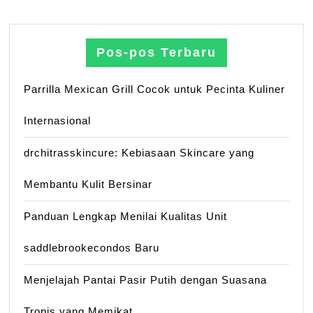
Pos-pos Terbaru
Parrilla Mexican Grill Cocok untuk Pecinta Kuliner
Internasional
drchitrasskincure: Kebiasaan Skincare yang
Membantu Kulit Bersinar
Panduan Lengkap Menilai Kualitas Unit
saddlebrookecondos Baru
Menjelajah Pantai Pasir Putih dengan Suasana
Tropis yang Memikat