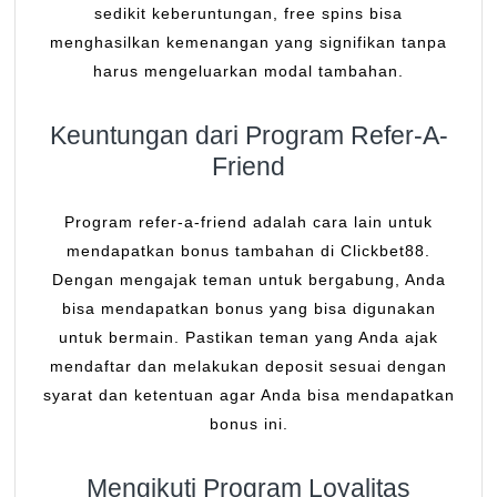
sedikit keberuntungan, free spins bisa
menghasilkan kemenangan yang signifikan tanpa
harus mengeluarkan modal tambahan.
Keuntungan dari Program Refer-A-
Friend
Program refer-a-friend adalah cara lain untuk
mendapatkan bonus tambahan di Clickbet88.
Dengan mengajak teman untuk bergabung, Anda
bisa mendapatkan bonus yang bisa digunakan
untuk bermain. Pastikan teman yang Anda ajak
mendaftar dan melakukan deposit sesuai dengan
syarat dan ketentuan agar Anda bisa mendapatkan
bonus ini.
Mengikuti Program Loyalitas