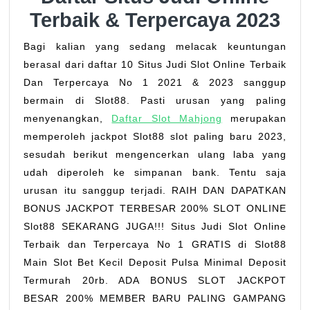
Terpercaya
Terbaik & Terpercaya 2023
2023
Bagi kalian yang sedang melacak keuntungan
berasal dari daftar 10 Situs Judi Slot Online Terbaik
Dan Terpercaya No 1 2021 & 2023 sanggup
bermain di Slot88. Pasti urusan yang paling
menyenangkan,
Daftar Slot Mahjong
merupakan
memperoleh jackpot Slot88 slot paling baru 2023,
sesudah berikut mengencerkan ulang laba yang
udah diperoleh ke simpanan bank. Tentu saja
urusan itu sanggup terjadi. RAIH DAN DAPATKAN
BONUS JACKPOT TERBESAR 200% SLOT ONLINE
Slot88 SEKARANG JUGA!!! Situs Judi Slot Online
Terbaik dan Terpercaya No 1 GRATIS di Slot88
Main Slot Bet Kecil Deposit Pulsa Minimal Deposit
Termurah 20rb. ADA BONUS SLOT JACKPOT
BESAR 200% MEMBER BARU PALING GAMPANG