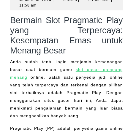
Play
30,
11:58 am
2024
yang
Bermain Slot Pragmatic Play
Terpercaya
Kesempata
yang Terpercaya:
Emas
Kesempatan Emas untuk
untuk
Menang
Menang Besar
Besar
Anda sudah tentu ingin menjamin kemenangan
besar saat bermain game
slot gacor gampang
menang
online. Salah satu penyedia judi online
yang telah terpercaya dan terkenal dengan pilihan
slot terbaiknya adalah Pragmatic Play. Dengan
menggunakan situs gacor hari ini, Anda dapat
menikmati pengalaman bermain yang luar biasa
dan menghasilkan banyak uang.
Pragmatic Play (PP) adalah penyedia game online