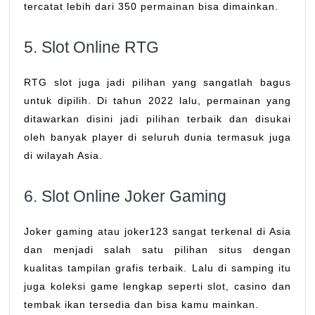
tercatat lebih dari 350 permainan bisa dimainkan.
5. Slot Online RTG
RTG slot juga jadi pilihan yang sangatlah bagus
untuk dipilih. Di tahun 2022 lalu, permainan yang
ditawarkan disini jadi pilihan terbaik dan disukai
oleh banyak player di seluruh dunia termasuk juga
di wilayah Asia.
6. Slot Online Joker Gaming
Joker gaming atau joker123 sangat terkenal di Asia
dan menjadi salah satu pilihan situs dengan
kualitas tampilan grafis terbaik. Lalu di samping itu
juga koleksi game lengkap seperti slot, casino dan
tembak ikan tersedia dan bisa kamu mainkan.