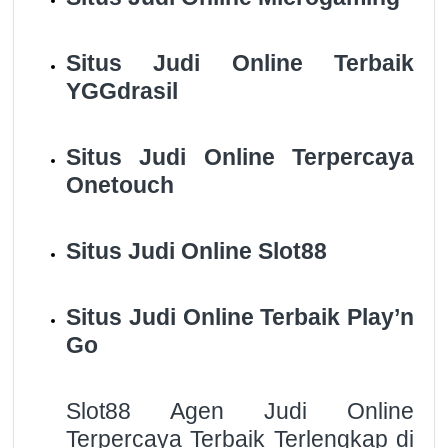
Situs Judi Online Terbaik
YGGdrasil
Situs Judi Online Terpercaya
Onetouch
Situs Judi Online Slot88
Situs Judi Online Terbaik Play’n
Go
Slot88 Agen Judi Online
Terpercaya Terbaik Terlengkap di