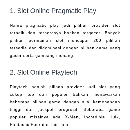
1. Slot Online Pragmatic Play
Nama pragmatic play jadi pilihan provider slot
terbaik dan terpercaya bahkan tergacor. Banyak
pilihan permainan slot mencapai 200 pilihan
tersedia dan didominasi dengan pilihan game yang
gacor serta gampang menang.
2. Slot Online Playtech
Playtech adalah pilihan provider judi slot yang
cukup top dan populer bahkan menawarkan
beberapa pilihan game dengan nilai kemenangan
tinggi dan jackpot progresif. Beberapa game
populer misalnya ada X-Men, Incredible Hulk,
Fantastic Four dan lain-lain.