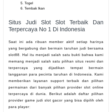
Togel
Tembak Ikan
Situs Judi Slot Slot Terbaik Dan
Terpercaya No 1 Di Indonesia
Saat ini ada ribuan member aktif setiap harinya
yang bergabung dan bermain taruhan judi bersama
slot88. Hal itu menjadi salah satu bukti bahwa kami
memang menjadi salah satu pilihan situs resmi dan
terpercaya yang dijadikan tempat bermain
langganan para pecinta taruhan di Indonesia. Kami
memberikan layanan support terbaik dan pilihan
permainan dari banyak pilihan provider slot online
terpercaya di dunia. Berikut adalah daftar pilihan
provider game judi slot gacor yang bisa dipilih oleh
para player: