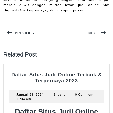
meraih duwit dengan mudah lewat judi online Slot
Deposit Qris terpercaya, slot maupun poker.
Navigasi
pos
PREVIOUS
NEXT
Previous
Next
post:
post:
Related Post
Daftar Situs Judi Online Terbaik &
Daftar
Terpercaya 2023
Situs
Judi
Januari
Shesho
Januari 28, 2024
|
Shesho
|
0 Comment
|
Online
28,
11:34 am
2024
Terbaik
Daftar Situs Judi Online
&