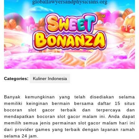
Categories:
Kuliner Indonesia
Banyak kemungkinan yang telah disediakan selama
memiliki keinginan bermain bersama daftar 15 situs
bocoran slot gacor terbaik dan terpercaya dan
mendapatkan bocoran slot gacor malam ini. Anda dapat
memilih semua jenis permainan slot gacor malam hari ini
dari provider games yang terbaik dengan layanan ramah
selama 24 jam.