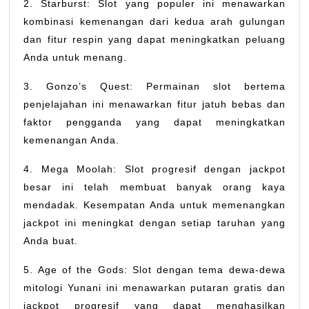
2. Starburst: Slot yang populer ini menawarkan
kombinasi kemenangan dari kedua arah gulungan
dan fitur respin yang dapat meningkatkan peluang
Anda untuk menang.
3. Gonzo’s Quest: Permainan slot bertema
penjelajahan ini menawarkan fitur jatuh bebas dan
faktor pengganda yang dapat meningkatkan
kemenangan Anda.
4. Mega Moolah: Slot progresif dengan jackpot
besar ini telah membuat banyak orang kaya
mendadak. Kesempatan Anda untuk memenangkan
jackpot ini meningkat dengan setiap taruhan yang
Anda buat.
5. Age of the Gods: Slot dengan tema dewa-dewa
mitologi Yunani ini menawarkan putaran gratis dan
jackpot progresif yang dapat menghasilkan