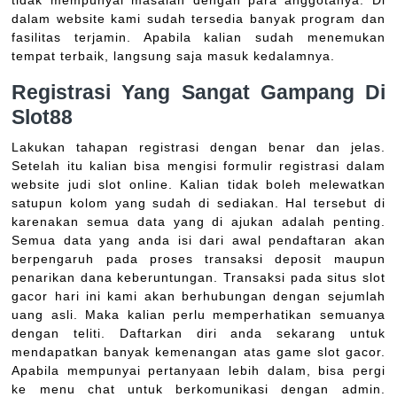
tidak mempunyai masalah dengan para anggotanya. Di
dalam website kami sudah tersedia banyak program dan
fasilitas terjamin. Apabila kalian sudah menemukan
tempat terbaik, langsung saja masuk kedalamnya.
Registrasi Yang Sangat Gampang Di
Slot88
Lakukan tahapan registrasi dengan benar dan jelas.
Setelah itu kalian bisa mengisi formulir registrasi dalam
website judi slot online. Kalian tidak boleh melewatkan
satupun kolom yang sudah di sediakan. Hal tersebut di
karenakan semua data yang di ajukan adalah penting.
Semua data yang anda isi dari awal pendaftaran akan
berpengaruh pada proses transaksi deposit maupun
penarikan dana keberuntungan. Transaksi pada situs slot
gacor hari ini kami akan berhubungan dengan sejumlah
uang asli. Maka kalian perlu memperhatikan semuanya
dengan teliti. Daftarkan diri anda sekarang untuk
mendapatkan banyak kemenangan atas game slot gacor.
Apabila mempunyai pertanyaan lebih dalam, bisa pergi
ke menu chat untuk berkomunikasi dengan admin.