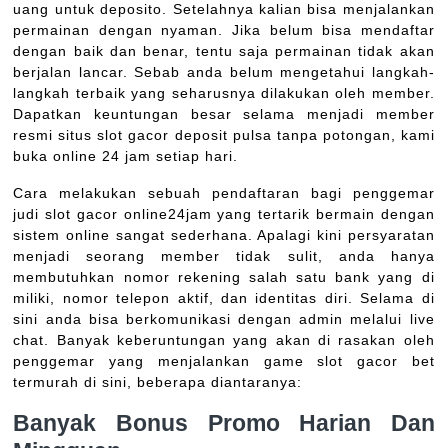
uang untuk deposito. Setelahnya kalian bisa menjalankan
permainan dengan nyaman. Jika belum bisa mendaftar
dengan baik dan benar, tentu saja permainan tidak akan
berjalan lancar. Sebab anda belum mengetahui langkah-
langkah terbaik yang seharusnya dilakukan oleh member.
Dapatkan keuntungan besar selama menjadi member
resmi situs slot gacor deposit pulsa tanpa potongan, kami
buka online 24 jam setiap hari.
Cara melakukan sebuah pendaftaran bagi penggemar
judi slot gacor online24jam yang tertarik bermain dengan
sistem online sangat sederhana. Apalagi kini persyaratan
menjadi seorang member tidak sulit, anda hanya
membutuhkan nomor rekening salah satu bank yang di
miliki, nomor telepon aktif, dan identitas diri. Selama di
sini anda bisa berkomunikasi dengan admin melalui live
chat. Banyak keberuntungan yang akan di rasakan oleh
penggemar yang menjalankan game slot gacor bet
termurah di sini, beberapa diantaranya:
Banyak Bonus Promo Harian Dan