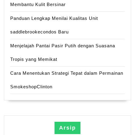
Membantu Kulit Bersinar
Panduan Lengkap Menilai Kualitas Unit
saddlebrookecondos Baru
Menjelajah Pantai Pasir Putih dengan Suasana
Tropis yang Memikat
Cara Menentukan Strategi Tepat dalam Permainan
SmokeshopClinton
Arsip