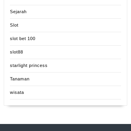
Sejarah
Slot
slot bet 100
slot88
starlight princess
Tanaman
wisata