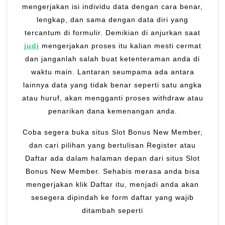
mengerjakan isi individu data dengan cara benar,
lengkap, dan sama dengan data diri yang
tercantum di formulir. Demikian di anjurkan saat
judi
mengerjakan proses itu kalian mesti cermat
dan janganlah salah buat ketenteraman anda di
waktu main. Lantaran seumpama ada antara
lainnya data yang tidak benar seperti satu angka
atau huruf, akan mengganti proses withdraw atau
penarikan dana kemenangan anda.
Coba segera buka situs Slot Bonus New Member,
dan cari pilihan yang bertulisan Register atau
Daftar ada dalam halaman depan dari situs Slot
Bonus New Member. Sehabis merasa anda bisa
mengerjakan klik Daftar itu, menjadi anda akan
sesegera dipindah ke form daftar yang wajib
ditambah seperti