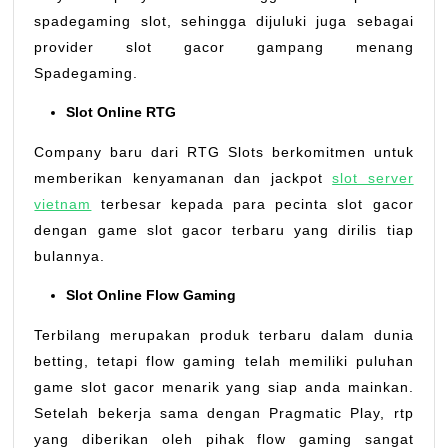
spadegaming slot, sehingga dijuluki juga sebagai
provider slot gacor gampang menang
Spadegaming.
Slot Online RTG
Company baru dari RTG Slots berkomitmen untuk
memberikan kenyamanan dan jackpot
slot server
vietnam
terbesar kepada para pecinta slot gacor
dengan game slot gacor terbaru yang dirilis tiap
bulannya.
Slot Online Flow Gaming
Terbilang merupakan produk terbaru dalam dunia
betting, tetapi flow gaming telah memiliki puluhan
game slot gacor menarik yang siap anda mainkan.
Setelah bekerja sama dengan Pragmatic Play, rtp
yang diberikan oleh pihak flow gaming sangat