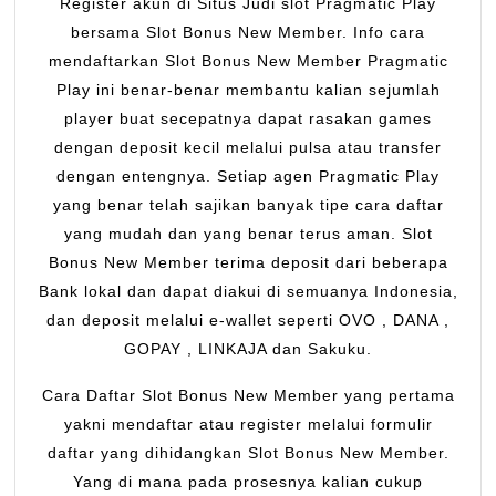
Register akun di Situs Judi slot Pragmatic Play
bersama Slot Bonus New Member. Info cara
mendaftarkan Slot Bonus New Member Pragmatic
Play ini benar-benar membantu kalian sejumlah
player buat secepatnya dapat rasakan games
dengan deposit kecil melalui pulsa atau transfer
dengan entengnya. Setiap agen Pragmatic Play
yang benar telah sajikan banyak tipe cara daftar
yang mudah dan yang benar terus aman. Slot
Bonus New Member terima deposit dari beberapa
Bank lokal dan dapat diakui di semuanya Indonesia,
dan deposit melalui e-wallet seperti OVO , DANA ,
GOPAY , LINKAJA dan Sakuku.
Cara Daftar Slot Bonus New Member yang pertama
yakni mendaftar atau register melalui formulir
daftar yang dihidangkan Slot Bonus New Member.
Yang di mana pada prosesnya kalian cukup