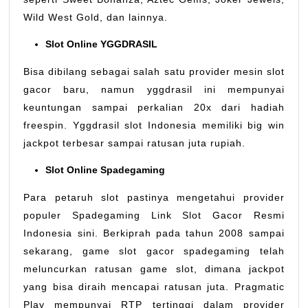
Wild West Gold, dan lainnya.
Slot Online YGGDRASIL
Bisa dibilang sebagai salah satu provider mesin slot
gacor baru, namun yggdrasil ini mempunyai
keuntungan sampai perkalian 20x dari hadiah
freespin. Yggdrasil slot Indonesia memiliki big win
jackpot terbesar sampai ratusan juta rupiah.
Slot Online Spadegaming
Para petaruh slot pastinya mengetahui provider
populer Spadegaming Link Slot Gacor Resmi
Indonesia sini. Berkiprah pada tahun 2008 sampai
sekarang, game slot gacor spadegaming telah
meluncurkan ratusan game slot, dimana jackpot
yang bisa diraih mencapai ratusan juta. Pragmatic
Play mempunyai RTP tertinggi dalam provider